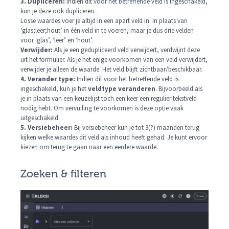
3. Dupliceren:
Indien dit voor het betreffende veld is ingeschakeld,
kun je deze ook dupliceren.
Losse waardes voer je altijd in een apart veld in. In plaats van
‘glas;leer;hout’ in één veld in te voeren, maar je dus drie velden
voor ‘glas’, ‘leer’ en ‘hout’.
Verwijder:
Als je een gedupliceerd veld verwijdert, verdwijnt deze
uit het formulier. Als je het enige voorkomen van een veld verwijdert,
verwijder je alleen de waarde. Het veld blijft zichtbaar/beschikbaar.
4. Verander type:
Indien dit voor het betreffende veld is
ingeschakeld, kun je het
veldtype veranderen
. Bijvoorbeeld als
je in plaats van een keuzelijst toch een keer een regulier tekstveld
nodig hebt. Om vervuiling te voorkomen is deze optie vaak
uitgeschakeld.
5. Versiebeheer:
Bij versiebeheer kun je tot 3(?) maanden terug
kijken welke waardes dit veld als inhoud heeft gehad. Je kunt ervoor
kiezen om terug te gaan naar een eerdere waarde.
Zoeken & filteren