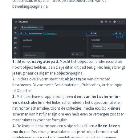
collectiestuk te openen. We lopen alle onderdelen van de
bewerkingspagina na.
1.
Dit is het
navigatiepad
. Mocht het object een ander record als
hoofdobject hebben, dan zie je dit in dit pad terug. Het huisje brengt
je terug naar de algemene objectenpagina.
2.
In deze ovale vorm staat het
objecttype
van dit record
beschreven. Bijvoorbeeld Beeldmateriaal, Publicaties, Archeologie
of Objecten.
3.
Met deze twee knoppen kun je een
deel van het scherm in-
en uitschakelen
. Het linker schermdeel is het objectformulier en
het rechter schermdeel toont de collecties, media etc. Op kleinere
schermen kan het fijner zijn om een helft even te verbergen zodat er
meer ruimte is voor het formulier.
4.
De knop in de vorm van een slotje schakelt een
alleen-lezen
modus
in. Deze kun je inschakelen als je het objectformulier wil
raadplegen, maar niet per ongeluk wijzigingen wil aanbrengen.