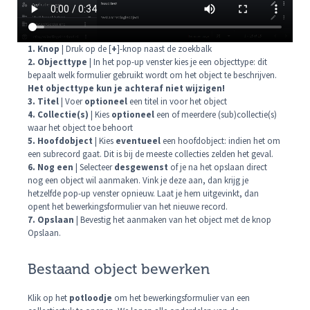
1. Knop
| Druk op de [
+
]-knop naast de zoekbalk
2. Objecttype
| In het pop-up venster kies je een objecttype: dit
bepaalt welk formulier gebruikt wordt om het object te beschrijven.
Het objecttype kun je achteraf niet wijzigen!
3. Titel
| Voer
optioneel
een titel in voor het object
4. Collectie(s)
| Kies
optioneel
een of meerdere (sub)collectie(s)
waar het object toe behoort
5. Hoofdobject
| Kies
eventueel
een hoofdobject: indien het om
een subrecord gaat. Dit is bij de meeste collecties zelden het geval.
6. Nog een
| Selecteer
desgewenst
of je na het opslaan direct
nog een object wil aanmaken. Vink je deze aan, dan krijg je
hetzelfde pop-up venster opnieuw. Laat je hem uitgevinkt, dan
opent het bewerkingsformulier van het nieuwe record.
7. Opslaan
| Bevestig het aanmaken van het object met de knop
Opslaan.
Bestaand object bewerken
Klik op het
potloodje
om het bewerkingsformulier van een