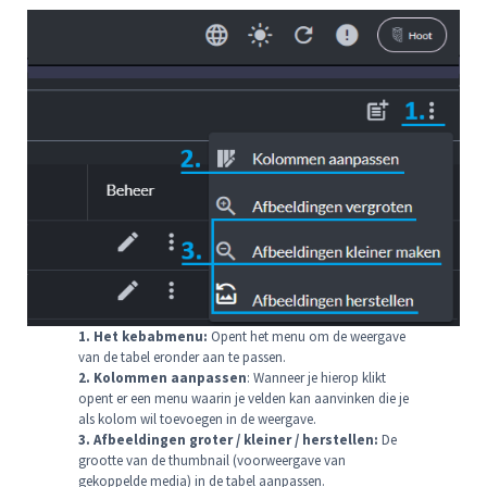
1. Het kebabmenu:
Opent het menu om de weergave
van de tabel eronder aan te passen.
2. Kolommen aanpassen
: Wanneer je hierop klikt
opent er een menu waarin je velden kan aanvinken die je
als kolom wil toevoegen in de weergave.
3. Afbeeldingen groter / kleiner / herstellen:
De
grootte van de thumbnail (voorweergave van
gekoppelde media) in de tabel aanpassen.