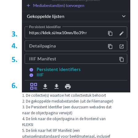
1. De collectie(s) waartoe het collectiestuk behoort
2. De gekoppelde mediabestanden (uit de Filemanager)
3. De Persistent Identifier (een duurzaam webadres dat
naar de objectpagina verwijst)
4. De link naar die objectpagina in de frontend van
KLEKSI
5. De link naar het IIIF Manifest (een
uitwisselingsstandaard voor beeldmateriaal, inclusief