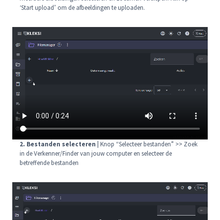
‘Start upload’ om de afbeeldingen te uploaden.
2. Bestanden selecteren |
Knop “Selecteer bestanden” >> Zoek
in de Verkenner/Finder van jouw computer en selecteer de
betreffende bestanden