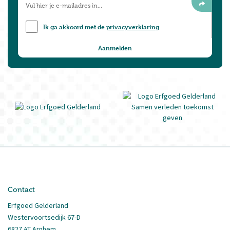
Ik ga akkoord met de
privacyverklaring
Contact
Erfgoed Gelderland
Westervoortsedijk 67-D
6827 AT Arnhem