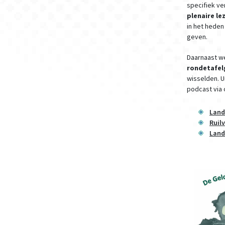
specifiek ve
plenaire le
in het heden
geven.
Daarnaast we
rondetafe
wisselden. U
podcast via 
Land
Ruil
Land