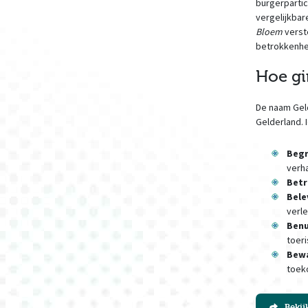
burgerpartic
vergelijkbar
Bloem
verst
betrokkenhei
Hoe gi
De naam Geld
Gelderland. 
Begr
verh
Bet
Bel
verl
Ben
toeri
Bew
toek
Bekij