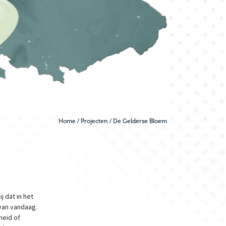
Home
/
Projecten
/
De Gelderse Bloem
 dat in het
van vandaag.
heid of