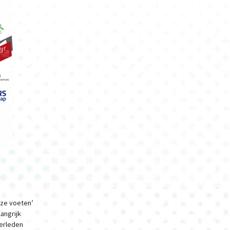
nze voeten’
angrijk
verleden