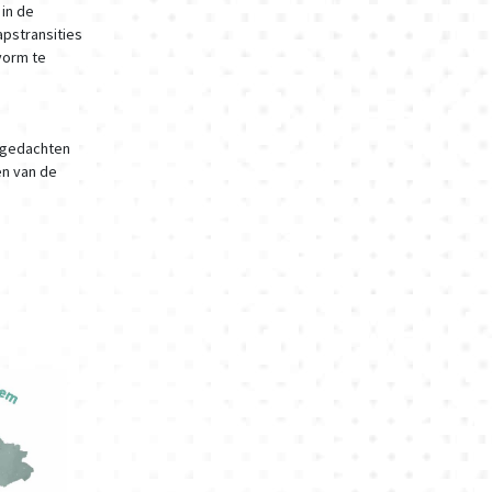
in de
apstransities
vorm te
n gedachten
en van de