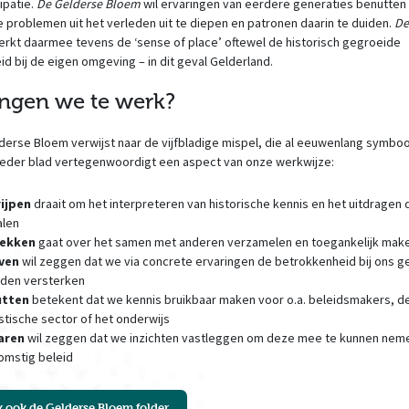
ipatie.
De Gelderse Bloem
wil ervaringen van eerdere generaties benutten
e problemen uit het verleden uit te diepen en patronen daarin te duiden.
De
erkt daar­mee tevens de ‘sense of place’ oftewel de historisch gegroeide
d bij de eigen omgeving – in dit geval Gelderland.
ngen we te werk?
erse Bloem verwijst naar de vijfbladige mispel, die al eeuwenlang symboo
Ieder blad vertegenwoordigt een aspect van onze werkwijze:
ijpen
draait om het interpreteren van historische kennis en het uitdragen 
alen
rekken
gaat over het samen met anderen verzamelen en toegankelijk make
even
wil zeggen dat we via concrete ervaringen de betrokkenheid bij ons 
eden versterken
utten
betekent dat we kennis bruikbaar maken voor o.a. beleidsmakers, d
stische sector of het onderwijs
aren
wil zeggen dat we inzichten vastleggen om deze mee te kunnen neme
omstig beleid
k ook de Gelderse Bloem folder