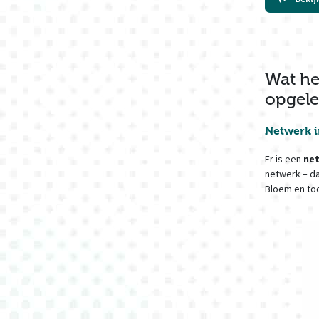
Wat he
opgele
Netwerk i
Er is een
ne
netwerk – da
Bloem en too