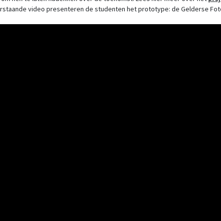
derstaande video presenteren de studenten het prototype: de Gelderse Fo