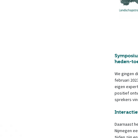
Symposium
heden-toe
We gingen di
februari 202
eigen exper
positief ont
sprekers vi
Interacti
Daarnaast h
Nijmegen een
tijden zijn 