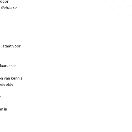
 door
 Gelderse
l staat voor
daarvan in
n van kennis
gedeelde
e
n in