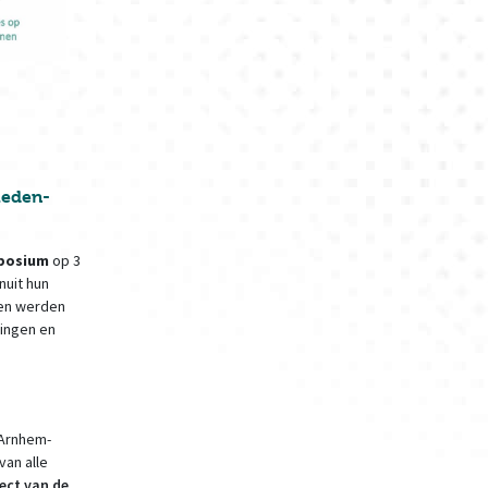
leden-
posium
op 3
nuit hun
gen werden
zingen en
 Arnhem-
van alle
ect van de