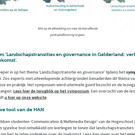
Klik op de afbeelding om naar de betreffende
podcastaflevering te gaan.
 ‘Landschapstransities en governance in Gelderland: ver
komst’.
eper in op het thema ‘Landschapstransitie en
governance
’ tijdens het
sym
3. Zes experts met uiteenlopende achtergronden benaderden dit thema va
tise en praktijk. Het symposium werd uitermate goed bezocht en de lezin
vangen.
Lees hier de terugblik op het symposium
. Een overzicht van de le
ndt
u hier op onze website
.
eve tool van de HAN
ebben studenten ‘Communication & Multimedia Design’ van de Hogeschool
 speelse tool ontwikkeld om leerlingen te tonen dat landschapstransities 
en om hen te laten nadenken over de toekomst. Lees hier meer over het
proj