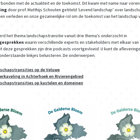
rbonden met de actualiteit en de toekomst. Dit kwam met name naar voren 
zing
door prof. Matthijs Schouten getiteld ‘Levend landschap’ over landsch
 en verleden en onze gezamenlijke rol om de toekomst van het landschap 
rd het thema landschapstransitie vanuit drie thema’s onderzocht in
lgesprekken
waarin verschillende experts en stakeholders met elkaar va
it deze gesprekken zijn drie podcasts voortgevloeid. U kunt de aflevering
onderstaande linkjes beluisteren. De onderwerpen:
schapstransities op de Veluwe
verkaveling in Achterhoek en Rivierengebied
schapstransities op kastelen en domeinen