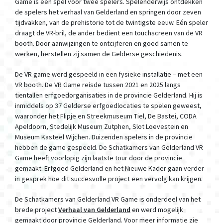
Game is een spel voor twee spelers. Spelenderwijs ontdekken
de spelers het verhaal van Gelderland en springen door zeven
tijdvakken, van de prehistorie tot de twintigste eeuw. Eén speler
draagt de VR-bril, de ander bedient een touchscreen van de VR
booth. Door aanwijzingen te ontcijferen en goed samen te
werken, herstellen zij samen de Gelderse geschiedenis.
De VR game werd gespeeld in een fysieke installatie – met een
VR booth. De VR Game reisde tussen 2021 en 2025 langs
tientallen erfgoedorganisaties in de provincie Gelderland. Hij is
inmiddels op 37 Gelderse erfgoedlocaties te spelen geweest,
waaronder het Flipje en Streekmuseum Tiel, De Bastei, CODA
Apeldoorn, Stedelijk Museum Zutphen, Slot Loevestein en
Museum Kasteel Wijchen. Duizenden spelers in de provincie
hebben de game gespeeld. De Schatkamers van Gelderland VR
Game heeft voorlopig zijn laatste tour door de provincie
gemaakt. Erfgoed Gelderland en het Nieuwe Kader gaan verder
in gesprek hoe dit succesvolle project een vervolg kan krijgen.
De Schatkamers van Gelderland VR Game is onderdeel van het
brede project
Verhaal van Gelderland
en werd mogelijk
gemaakt door provincie Gelderland. Voor meer informatie zie