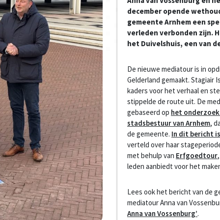
Anna van Vossenburg en he
december opende wethouder
gemeente Arnhem een speci
verleden verbonden zijn. H
het Duivelshuis, een van d
De nieuwe mediatour is in op
Gelderland gemaakt. Stagiair I
kaders voor het verhaal en ste
stippelde de route uit. De me
gebaseerd op
het onderzoek 
stadsbestuur van Arnhem
, d
de gemeente.
In dit bericht 
verteld over haar stageperio
met behulp van
Erfgoedtour
leden aanbiedt voor het make
Lees ook het bericht van de 
mediatour Anna van Vossenbu
Anna van Vossenburg’
.