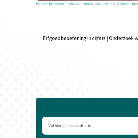
home
/
berichten
/
nieuwe mediatour: anna van vossenbur
Erfgoedbeoefening in cijfers | Onderzoek 