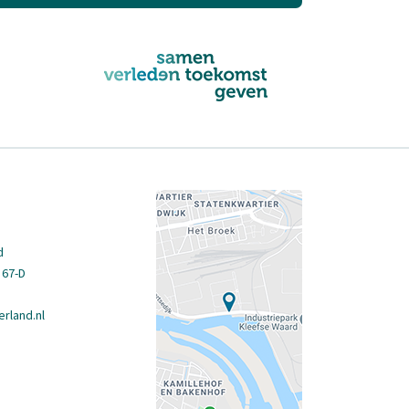
d
 67-D
rland.nl