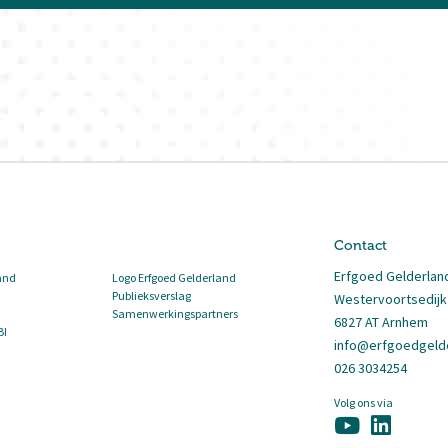
Contact
Erfgoed Gelderlan
and
Logo Erfgoed Gelderland
Publieksverslag
Westervoortsedijk
Samenwerkingspartners
6827 AT Arnhem
BI
info@erfgoedgelde
026 3034254
Volg ons via