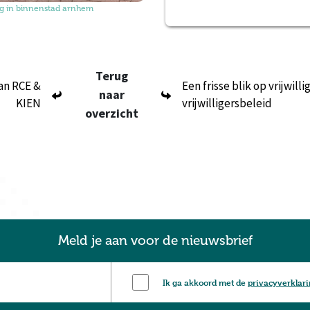
g in binnenstad arnhem
Terug
van RCE &
Een frisse blik op vrijwil
naar
KIEN
vrijwilligersbeleid
overzicht
Meld je aan voor de nieuwsbrief
Ik ga akkoord met de
privacyverklar