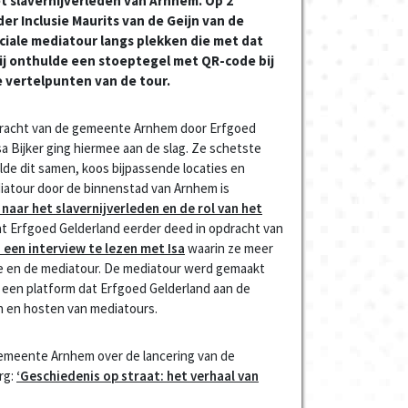
t slavernijverleden van Arnhem. Op 2
 Inclusie Maurits van de Geijn van de
ale mediatour langs plekken die met dat
ij onthulde een stoeptegel met QR-code bij
e vertelpunten van de tour.
dracht van de gemeente Arnhem door Erfgoed
sa Bijker ging hiermee aan de slag. Ze schetste
lde dit samen, koos bijpassende locaties en
diatour door de binnenstad van Arnhem is
naar het slavernijverleden en de rol van het
at Erfgoed Gelderland eerder deed in opdracht van
is een interview te lezen met Isa
waarin ze meer
de en de mediatour. De mediatour werd gemaakt
, een platform dat Erfgoed Gelderland aan de
n en hosten van mediatours.
gemeente Arnhem over de lancering van de
rg:
‘Geschiedenis op straat: het verhaal van