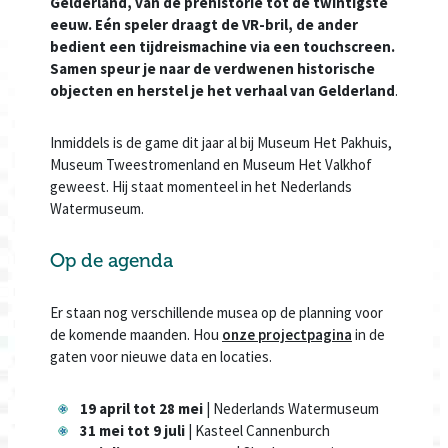
Gelderland, van de prehistorie tot de twintigste
eeuw. Eén speler draagt de VR-bril, de ander
bedient een tijdreismachine via een touchscreen.
Samen speur je naar de verdwenen historische
objecten en herstel je het verhaal van Gelderland
.
Inmiddels is de game dit jaar al bij Museum Het Pakhuis,
Museum Tweestromenland en Museum Het Valkhof
geweest. Hij staat momenteel in het Nederlands
Watermuseum.
Op de agenda
Er staan nog verschillende musea op de planning voor
de komende maanden. Hou
onze projectpagina
in de
gaten voor nieuwe data en locaties.
19 april tot 28 mei
| Nederlands Watermuseum
31 mei tot 9 juli
| Kasteel Cannenburch