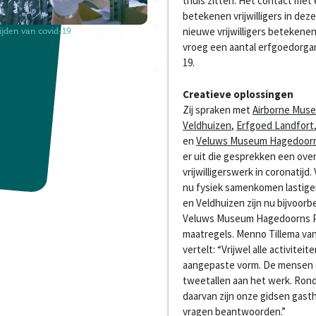
thuis zitten. Het contact met 
betekenen vrijwilligers in dez
nieuwe vrijwilligers beteken
tijden van covid-19
vroeg een aantal erfgoedorgani
19.
Creatieve oplossingen
Zij spraken met
Airborne Mus
Veldhuizen
,
Erfgoed Landfort
en
Veluws Museum Hagedoorn
er uit die gesprekken een ove
vrijwilligerswerk in coronatij
nu fysiek samenkomen lastige
en Veldhuizen zijn nu bijvoor
Veluws Museum Hagedoorns P
maatregels. Menno Tillema va
vertelt: “Vrijwel alle activitei
aangepaste vorm. De mensen di
tweetallen aan het werk. Rond
daarvan zijn onze gidsen gast
vragen beantwoorden.”