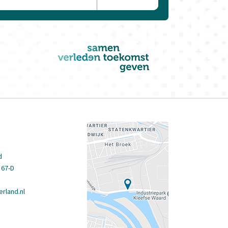
d
 67-D
rland.nl