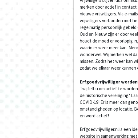
Vrijwilligers blijven dus onmis
merken door actief in contact
nieuwe vrijwilligers. Via e-mai
vrijwilligers verbonden met 
regelmatig persoonlijk gebeld
Oud en Nieuw zijn er door veel
houdt de moed er voorlopig in,
waarin er weer meer kan. Menno
wonderwel. Wij merken wel d
missen. Zodra het weer kan wil
zodat we elkaar weer kunnen
Erfgoedvrijwilliger worden
Twijfelt u om actief te worden 
de historische vereniging? Laa
COVID-19! Er is meer dan gen
omstandigheden op locatie. B
en word actief!
Erfgoedvrijwilliger.nl is een 
website in samenwerking met 