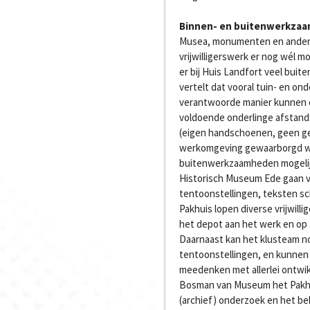
Binnen- en buitenwerkza
Musea, monumenten en andere 
vrijwilligerswerk er nog wél m
er bij Huis Landfort veel bui
vertelt dat vooral tuin- en 
verantwoorde manier kunnen do
voldoende onderlinge afstan
(eigen handschoenen, geen ge
werkomgeving gewaarborgd wor
buitenwerkzaamheden mogelijk z
Historisch Museum Ede gaan vr
tentoonstellingen, teksten s
Pakhuis lopen diverse vrijwill
het depot aan het werk en op
Daarnaast kan het klusteam n
tentoonstellingen, en kunnen v
meedenken met allerlei ontwik
Bosman van Museum het Pakhuis
(archief) onderzoek en het be