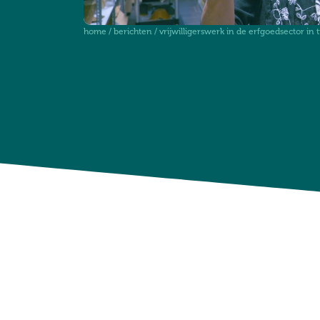
home
/
berichten
/
vrijwilligerswerk in de erfgoedsector in 