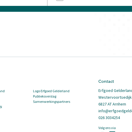
Contact
Erfgoed Gelderlan
and
Logo Erfgoed Gelderland
Publieksverslag
Westervoortsedijk
Samenwerkingspartners
6827 AT Arnhem
BI
info@erfgoedgelde
026 3034254
Volg ons via