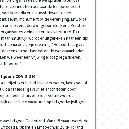
baar. De organisaties die we spraken laten dat
 te blijven met hun bestaande (en potentiële)
ls, sociale media en nieuwsbrieven blijven
het museum, monument of de vereniging. Er wordt
 en online vergaderd of geborreld. Rond Kerst en
 organisaties kleine attenties verstuurd. Dat
 maar natuurlijk wordt er uitgekeken naar een tijd
 Tillema deelt zijn ervaring: “Het contact gaat
at de mensen het kasteel en de werkzaamheden
len we weer een vrijwilligersdag organiseren,
 ontmoeten.”
 tijdens COVID-19?
als vrijwilliger bij het lokale museum, landgoed of
t u dan in ieder geval niet afschrikken door
oeg te doen, thuis of onder verantwoorde
ekijk
de actuele vacatures op Erfgoedvrijwilliger
idee van Erfgoed Gelderland. Vanaf 8 maart wordt de
Erfgoed Brabant en Erfgoedhuis Zuid-Holland