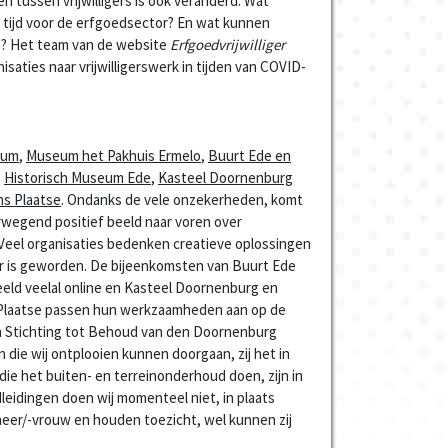
en tussen vrijwilligers is ook veranderd. Wat
e tijd voor de erfgoedsector? En wat kunnen
en? Het team van de website
Erfgoedvrijwilliger
saties naar vrijwilligerswerk in tijden van COVID-
eum
,
Museum het Pakhuis Ermelo
,
Buurt Ede en
,
Historisch Museum Ede
,
Kasteel Doornenburg
s Plaatse
. Ondanks de vele onzekerheden, komt
rwegend positief beeld naar voren over
d. Veel organisaties bedenken creatieve oplossingen
r is geworden. De bijeenkomsten van Buurt Ede
beeld veelal online en Kasteel Doornenburg en
laatse passen hun werkzaamheden aan op de
n Stichting tot Behoud van den Doornenburg
ten die wij ontplooien kunnen doorgaan, zij het in
e het buiten- en terreinonderhoud doen, zijn in
leidingen doen wij momenteel niet, in plaats
heer/-vrouw en houden toezicht, wel kunnen zij