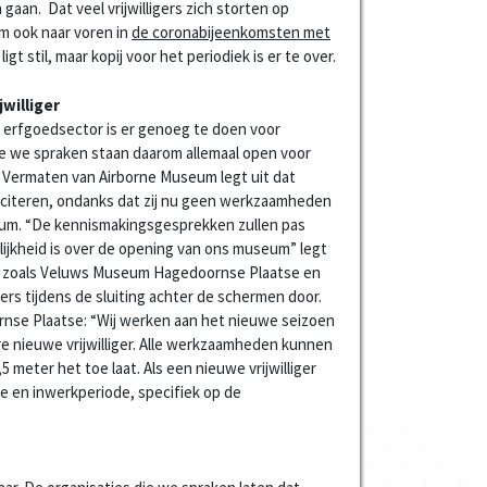
 gaan. Dat veel vrijwilligers zich storten op
m ook naar voren in
de coronabijeenkomsten met
 ligt stil, maar kopij voor het periodiek is er te over.
jwilliger
e erfgoedsector is er genoeg te doen voor
 die we spraken staan daarom allemaal open voor
ie Vermaten van Airborne Museum legt uit dat
olliciteren, ondanks dat zij nu geen werkzaamheden
um. “De kennismakingsgesprekken zullen pas
lijkheid is over de opening van ons museum” legt
es, zoals Veluws Museum Hagedoornse Plaatse en
gers tijdens de sluiting achter de schermen door.
rnse Plaatse: “Wij werken aan het nieuwe seizoen
dere nieuwe vrijwilliger. Alle werkzaamheden kunnen
 meter het toe laat. Als een nieuwe vrijwilliger
tie en inwerkperiode, specifiek op de