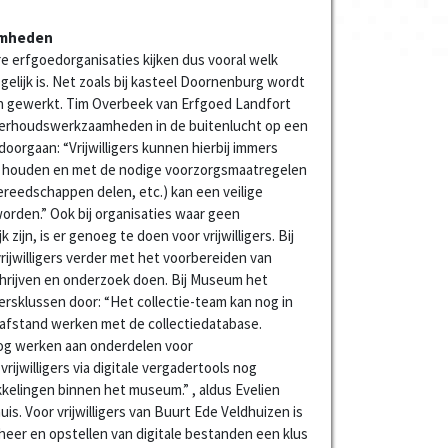
amheden
erfgoedorganisaties kijken dus vooral welk
ogelijk is. Net zoals bij kasteel Doornenburg wordt
ten gewerkt. Tim Overbeek van Erfgoed Landfort
onderhoudswerkzaamheden in de buitenlucht op een
orgaan: “Vrijwilligers kunnen hierbij immers
d houden en met de nodige voorzorgsmaatregelen
reedschappen delen, etc.) kan een veilige
den.” Ook bij organisaties waar geen
ijn, is er genoeg te doen voor vrijwilligers. Bij
ijwilligers verder met het voorbereiden van
chrijven en onderzoek doen. Bij Museum het
igersklussen door: “Het collectie-team kan nog in
 afstand werken met de collectiedatabase.
og werken aan onderdelen voor
rijwilligers via digitale vergadertools nog
kelingen binnen het museum.” , aldus Evelien
. Voor vrijwilligers van Buurt Ede Veldhuizen is
heer en opstellen van digitale bestanden een klus