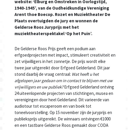
website: ‘Elburg en Omstreken in Oorlogstijd,
1940-1945’, van de Oudheidkundige
Vereniging
Arent thoe Boecop. Rozet en Muziektheater De
Plaats overtuigden de jury en wonnen de
Gelderse Roos Juryprijs met het
muziektheaterspektakel ‘Op het Puin’.
De Gelderse Roos Prijs geeft een podium aan
erfgoedprojecten met impact, stimuleert creativiteit en
zet vrijwilligers in het zonnetje. De prijs wordt elke
twee jaar uitgereikt door Erfgoed Gelderland. Dit jaar
stond daarbij de vraag centraal:
Wat heeft u het
afgelopen jaar gedaan om in contact te blijven met uw
vrijwilligers en uw publiek?
Erfgoed Gelderland ontving
24 uiteenlopende projecten van stichtingen, musea en
verenigingen door heel Gelderland. Dit varieerde van
audiotour tot escaperoom en van boek tot
toneelvoorstelling. Op 15 november zijn de juryprijs en
publieksprijs uitgereikt. De winnaars ontvingen €1000
en een tastbare Gelderse Roos gemaakt door CODA