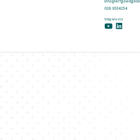
info@erfgoedgelde
026 3034254
Volg ons via