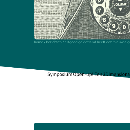
home
/
berichten
/
erfgoed gelderland heeft een nieuw a
Symposium Open-up! Een 3Dimensionaa