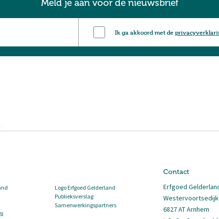
Meld je aan voor de nieuwsbrief
Ik ga akkoord met de
privacyverklar
Contact
Erfgoed Gelderlan
and
Logo Erfgoed Gelderland
Publieksverslag
Westervoortsedijk
Samenwerkingspartners
6827 AT Arnhem
BI