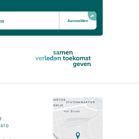
ing
d
 67-D