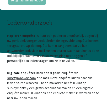
Terug naar het handboek
Ledenonderzoek
Papieren enquête:
U kunt een papieren enquête bijvoegen bij
uw periodiek voegen zodat leden de ingevulde enquête kunnen
terugsturen. Op de enquête kunt u aangeven dat ze hun
antwoorden ook via e-mail kunnen sturen. Daarnaast kunt u deze
ook bij bijeenkomsten van uw vereniging neerleggen of
persoonlijk aan leden vragen om ze in te vullen.
Digitale enquête:
Maak een digitale enquête via
surveymonkey.com
of e-mail. Deze enquête kunt u naar alle
leden sturen waarvan u het e-mailadres heeft. U kunt op
surveymonkey een gratis account aanmaken en een digitale
enquête maken. U kunt ook een enquête maken in word en deze
naar uw leden mailen.