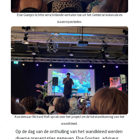
Else Gootjes lichtte verschillende verhalen toe uit het Gelderse koloniale en
slavernijverleden.
Kunstenaar Richard Kofi sprak over het project en de totstandkoming van het
wandkleed.
Op de dag van de onthulling van het wandkleed werden
diverse presentaties gegeven. Else Gootjes, adviseur