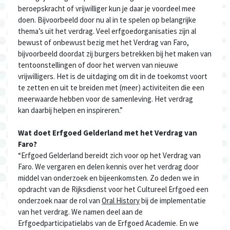
beroepskracht of vrijwilliger kun je daar je voordeel mee
doen.
Bijvoorbeeld door nu al in te spelen op belangrijke
thema’s uit het verdrag.
Veel erfgoedorganisaties zijn al
bewust of onbewust bezig met het Verdrag van Faro,
bijvoorbeeld doordat zij burgers betrekken bij het maken van
tentoonstellingen
of
door het werven van nieuwe
vrijwilligers.
Het
is de uitdaging
om
d
it in de toekomst voort
te zetten
e
n uit te breiden met
(meer)
activiteiten
die een
meerwaarde hebben voor de samenleving. Het
verdrag
kan
daarbij helpen en inspireren
.”
Wat doet Erfgoed Gelderland met het Verdrag van
Faro?
“Erfgoed Gelderland bereid
t
zich voor op het
Verdrag van
Faro. We
vergaren en
delen kennis over het verdrag door
middel van
onderzoek
en bijeenkomsten.
Zo
deden
we in
opdracht van
de Rijksdienst voor het Cultureel Erfgoed een
onderzoek naar
de rol van
Oral
H
istory
bij de implementatie
van het verdrag.
We
namen deel aan de
Erfgoedp
articipatielabs
van de Erfgoed Academie
.
En w
e