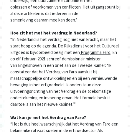
onderwijs, een duurzamere economie en
het
oplossen
of
voorkomen van conflicten
.
Het uitgangspunt bij
al deze artikelen is dat
iedereen in de
samenleving
daaraan
mee kan doen.
”
Ho
e zit het met het verdrag in Nederland?
“
In Nederland is het verdrag nog niet van kracht
, maar
het
staat hoog op de agenda.
D
e
Rijksdienst voor het Cultureel
Erfgoed
is
bijvoorbeeld
bezig met
een
Programma Faro
. En
op elf februari 2021
schreef
demissionair
minister
Van
Engelshoven
in een brief aan de Tweede Kamer: ‘
Ik
constateer dat het Verdrag van Faro aansluit bij
maatschappelijke ontwikkelingen en bij een vernieuwende
beweging in het erfgoedveld. Ik ondersteun deze
uitvoeringsrichting van het Verdrag en de toekomstige
ondertekening en invoering ervan. Het formele besluit
daartoe is aan het nieuwe kabinet.
’
”
Wat kun je
met het Verdrag van Faro?
“
Het is dus
heel waarschijnlijk dat het
V
erdrag
van Faro
een
belangrijke rol gaat spelen in de erfgoedsector.
Als