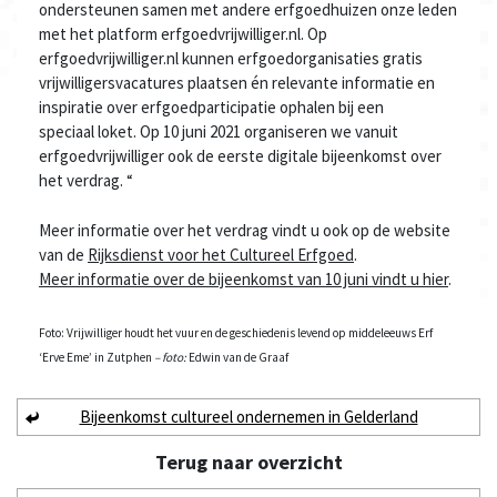
ondersteunen
samen met andere erfgoedhuizen
onze leden
met het platform erfgoedvrijwilliger.nl
.
Op
erfgoedvrijwilliger.nl kunnen erfgoedorganisaties
gratis
vrijwilligersvacatures plaatsen én
relevante informatie
en
inspiratie
over
erfgoedparticipatie
ophalen bij een
speciaal
loket.
Op 10 juni 2021 organiseren we vanuit
erfgoedvrijwilliger
ook de eerste
digitale bijeenkomst over
het verdrag. “
Meer informatie over het verdrag vindt u ook op de website
van de
Rijksdienst voor het Cultureel Erfgoed
.
Meer informatie over de bijeenkomst van 10 juni vindt u hier
.
Foto: Vrijwilliger houdt het vuur en de geschiedenis levend op middeleeuws Erf
‘Erve Eme’ in Zutphen
– foto:
Edwin van de Graaf
Bijeenkomst cultureel ondernemen in Gelderland
Terug naar
overzicht