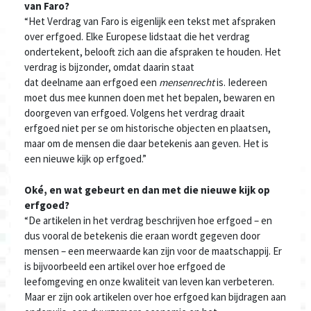
van Faro?
“
Het Verdrag van Faro is eigenlijk een
tekst
met afspraken
over erfgoed
.
Elk
e
Europese lidstaat
die
het verdrag
onderteken
t,
belooft zich aan die afspraken
te houden
.
Het
verdrag
is bijzonder, omdat
daarin
staat
dat
deelname
aan
erfgoed een
mensenrecht
is.
Iedereen
moet dus mee kunnen doen
met het bepalen, bewaren en
doorgeven van erfgoed. Volgens het verdrag draait
erfgoed
niet
per se
om historische objecten en plaatsen,
maar om de mensen die daar betekenis aan geven.
Het is
een nieuwe kijk op erfgoed.
”
Oké, en wat gebeurt en dan met die nieuwe kijk op
erfgoed?
“
De artikelen in het verdrag
beschrijven hoe
erfgoed
– en
dus vooral de betekenis die eraan wordt gegeven door
mensen –
een meerwaarde
kan
zijn voor de maatschappij.
Er
is
bijvoorbeeld
een artikel over
hoe erfgoed de
leefomgeving
en
onze
kwaliteit van leven kan verbeteren.
Maar
er zijn ook artikelen
over
hoe erfgoed
kan bijdragen aan