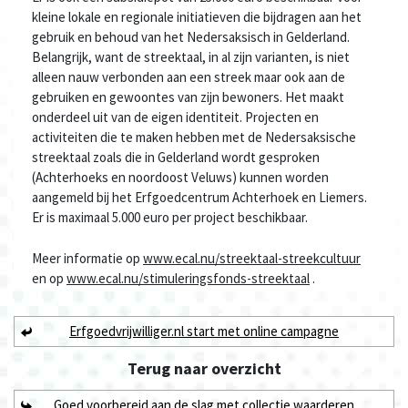
kleine lokale en regionale initiatieven die bijdragen aan het
gebruik en behoud van het Nedersaksisch in Gelderland.
Belangrijk, want de streektaal, in al zijn varianten, is niet
alleen nauw verbonden aan een streek maar ook aan de
gebruiken en gewoontes van zijn bewoners. Het maakt
onderdeel uit van de eigen identiteit. Projecten en
activiteiten die te maken hebben met de Nedersaksische
streektaal zoals die in Gelderland wordt gesproken
(Achterhoeks en noordoost Veluws) kunnen worden
aangemeld bij het Erfgoedcentrum Achterhoek en Liemers.
Er is maximaal 5.000 euro per project beschikbaar.
Meer informatie op
www.ecal.nu/streektaal-streekcultuur
en op
www.ecal.nu/stimuleringsfonds-streektaal
.
Erfgoedvrijwilliger.nl start met online campagne
Terug naar
overzicht
Goed voorbereid aan de slag met collectie waarderen