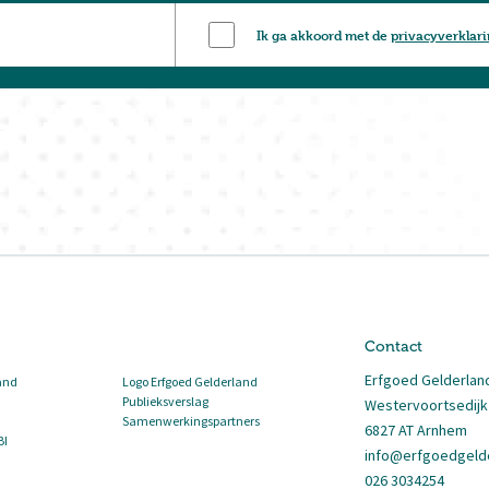
Ik ga akkoord met de
privacyverklar
Contact
Erfgoed Gelderlan
and
Logo Erfgoed Gelderland
Publieksverslag
Westervoortsedijk
Samenwerkingspartners
6827 AT Arnhem
BI
info@erfgoedgelde
026 3034254