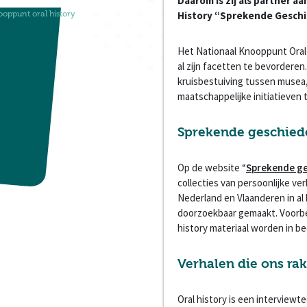
Daarom is zij als partner a
ooppunt oral history
History “Sprekende Geschi
Het Nationaal Knooppunt Oral 
al zijn facetten te bevordere
kruisbestuiving tussen musea,
maatschappelijke initiatieven 
Sprekende geschied
Op de website “
Sprekende ge
collecties van persoonlijke v
Nederland en Vlaanderen in al h
doorzoekbaar gemaakt. Voorbe
history materiaal worden in be
Verhalen die ons ra
Oral history is een interviewt