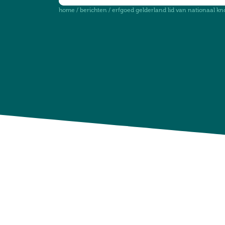
home
/
berichten
/
erfgoed gelderland lid van nationaal kn