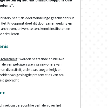
angesloten bij het Nationaal Knooppunt Oral
edenis”.
history heeft als doel mondelinge geschiedenis in
n. Het Knooppunt doet dit door samenwerking en
 archieven, universiteiten, kennisinstituten en
te stimuleren.
enis
schiedenis
” worden bestaande en nieuwe
erhalen en getuigenissen van inwoners van
un diversiteit, zichtbaar, toegankelijk en
elden van geslaagde presentaties van oral
eld gebracht.
ken
echniek om persoonlijke verhalen over het