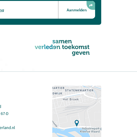
ing
d
 67-D
rland.nl