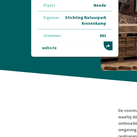
Plaats
Neede
Eigenaar
Stichting Natuurpark
Kronenkamp
Stemmen
661
website
De voorma
waarbij d
ontmoetin
omgeving 
realiseren