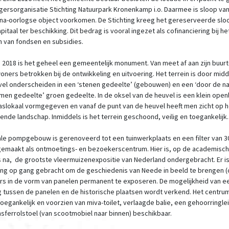
ligersorganisatie Stichting Natuurpark Kronenkamp i.o. Daarmee is sloop van
na-oorlogse object voorkomen. De Stichting kreeg het gereserveerde sl
apitaal ter beschikking. Dit bedrag is vooral ingezet als cofinanciering bij he
 van fondsen en subsidies.
 2018 is het geheel een gemeentelijk monument. Van meet af aan zijn buurt
ners betrokken bij de ontwikkeling en uitvoering. Het terrein is door midd
vel onderscheiden in een ‘stenen gedeelte’ (gebouwen) en een ‘door de na
en gedeelte’ groen gedeelte. In de oksel van de heuvel is een klein open
laslokaal vormgegeven en vanaf de punt van de heuvel heeft men zicht op h
ende landschap. Inmiddels is het terrein geschoond, veilig en toegankelijk.
ale pompgebouw is gerenoveerd tot een tuinwerkplaats en een filter van 3
gemaakt als ontmoetings- en bezoekerscentrum. Hier is, op de academisc
s na, de grootste vleermuizenexpositie van Nederland ondergebracht. Er i
ing op gang gebracht om de geschiedenis van Neede in beeld te brengen (
rs in de vorm van panelen permanent te exposeren. De mogelijkheid van ee
g tussen de panelen en de historische plaatsen wordt verkend. Het centrum
toegankelijk en voorzien van miva-toilet, verlaagde balie, een gehoorringle
nsferrolstoel (van scootmobiel naar binnen) beschikbaar.