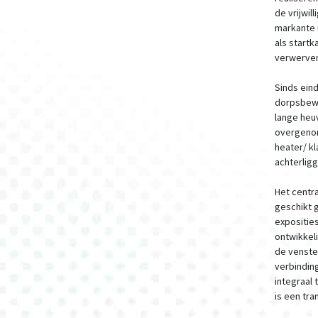
de vrijwil
markante 
als startk
verwerven
Sinds eind
dorpsbewo
lange heu
overgenom
heater/ k
achterligg
Het centr
geschikt 
expositie
ontwikkel
de venste
verbindin
integraal 
is een tra