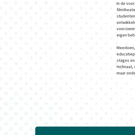
In de voo
filmtheate
studenten
ontwikkeld
voorzienin
eigen behe
Meedoen, 
educatiepr
stages en
Hofmaat, o
maar onder