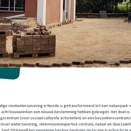
lige rioolwaterzuivering in Neede is getransformeerd tot een natuurpark v
e acht bouwwerken een nieuwe bestemming hebben gekregen. Het doel is
gscentrum (voor sociaal-culturele activiteiten) en een bezoekerscentrum
(over waterzuivering, vleermuizenexpertise centrum, natuur en duurzaamh
. Eind 2016 heeft het gemeente bestuur besloten de locatie in erfpacht te