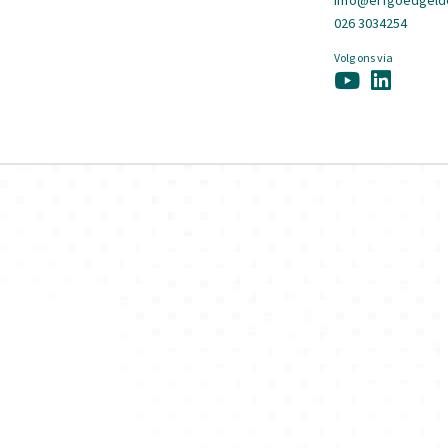
info@erfgoedgelde
026 3034254
Volg ons via