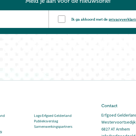
Meld je aan voor de nieuwsbrief
Ik ga akkoord met de
privacyverklar
Contact
Erfgoed Gelderlan
and
Logo Erfgoed Gelderland
Publieksverslag
Westervoortsedijk
Samenwerkingspartners
6827 AT Arnhem
BI