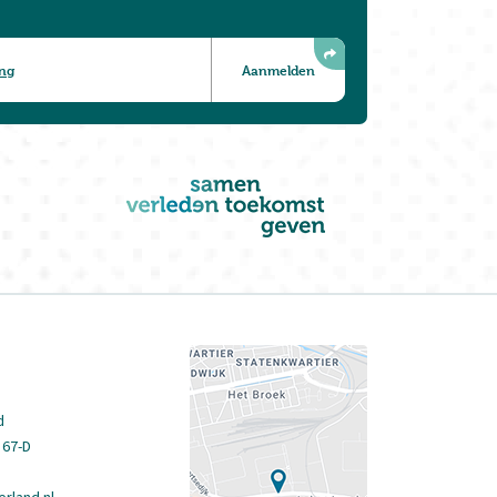
ing
d
 67-D