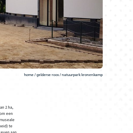
home
/
gelderse roos
/
natuurpark kronenkamp
an 2 ha,
 om een
/museale
eid) te
 geven aan