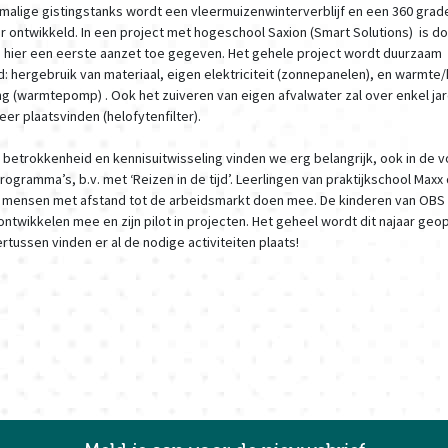
rmalige gistingstanks wordt een vleermuizenwinterverblijf en een 360 grad
r ontwikkeld. In een project met hogeschool Saxion (Smart Solutions) is do
 hier een eerste aanzet toe gegeven. Het gehele project wordt duurzaam
: hergebruik van materiaal, eigen elektriciteit (zonnepanelen), en warmte
g (warmtepomp) . Ook het zuiveren van eigen afvalwater zal over enkel jar
er plaatsvinden (helofytenfilter).
betrokkenheid en kennisuitwisseling vinden we erg belangrijk, ook in de 
ogramma’s, b.v. met ‘Reizen in de tijd’. Leerlingen van praktijkschool Maxx
 mensen met afstand tot de arbeidsmarkt doen mee. De kinderen van OBS
ntwikkelen mee en zijn pilot in projecten. Het geheel wordt dit najaar geo
tussen vinden er al de nodige activiteiten plaats!