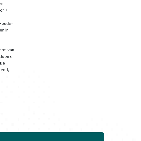
en
or 7
/koude-
en in
vorm van
 doen er
 De
pend,