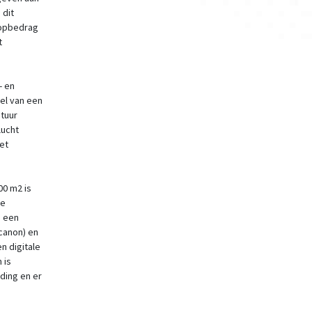
 dit
oopbedrag
t
- en
el van een
tuur
lucht
et
00 m2 is
he
s een
canon) en
n digitale
 is
iding en er