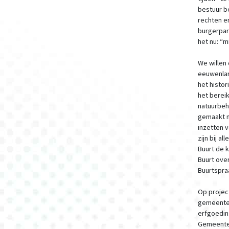
bestuur b
rechten e
burgerpart
het nu: “m
We willen 
eeuwenlan
het histor
het bereik
natuurbeh
gemaakt m
inzetten v
zijn bij a
Buurt de 
Buurt over
Buurtspra
Op projec
gemeentea
erfgoedins
Gemeente 