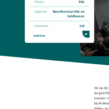
Plaats
Ede
Eigenaar
Buurtbestuur Ede en
Veldhuizen
Stemmen
120
website
Als op de
de geërfd
inwoner v
bij de Buu
tijden- t