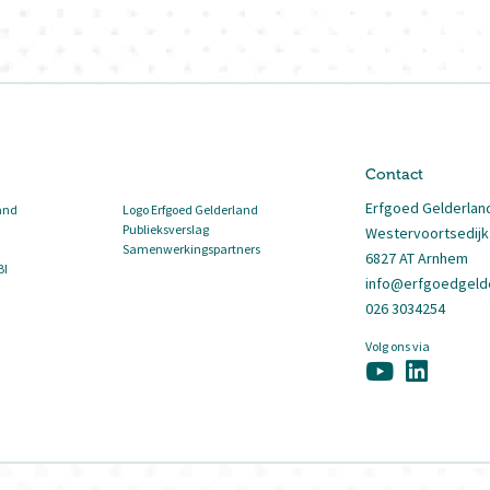
Contact
Erfgoed Gelderlan
and
Logo Erfgoed Gelderland
Publieksverslag
Westervoortsedijk
Samenwerkingspartners
6827 AT Arnhem
BI
info@erfgoedgelde
026 3034254
Volg ons via