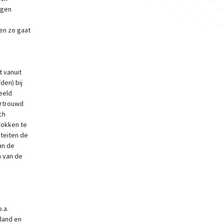
igen
 en zo gaat
 vanuit
den) bij
beeld
ertrouwd
ch
trokken te
iteiten de
an de
n van de
.a.
land en