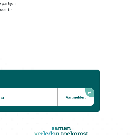
 partijen
baar te
ing