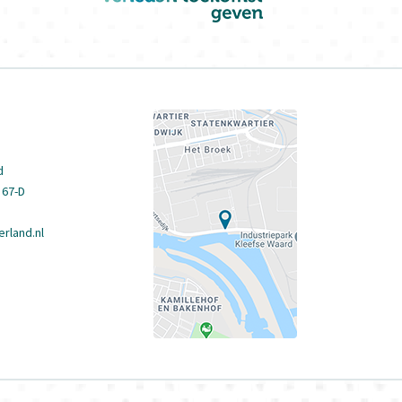
d
 67-D
rland.nl