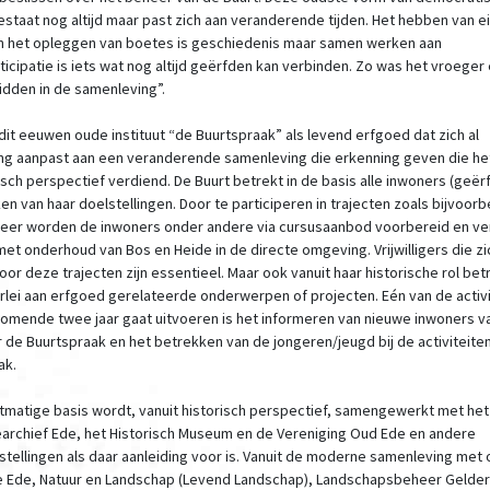
estaat nog altijd maar past zich aan veranderende tijden. Het hebben van e
n het opleggen van boetes is geschiedenis maar samen werken aan
icipatie is iets wat nog altijd geërfden kan verbinden. Zo was het vroeger
idden in de samenleving”.
dit eeuwen oude instituut “de Buurtspraak” als levend erfgoed dat zich al
g aanpast aan een veranderende samenleving die erkenning geven die het
isch perspectief verdiend. De Buurt betrekt in de basis alle inwoners (geërf
en van haar doelstellingen. Door te participeren in trajecten zoals bijvoor
eer worden de inwoners onder andere via cursusaanbod voorbereid en v
et onderhoud van Bos en Heide in de directe omgeving. Vrijwilligers die zi
oor deze trajecten zijn essentieel. Maar ook vanuit haar historische rol be
llerlei aan erfgoed gerelateerde onderwerpen of projecten. Eén van de activ
komende twee jaar gaat uitvoeren is het informeren van nieuwe inwoners v
 de Buurtspraak en het betrekken van de jongeren/jeugd bij de activiteite
ak.
tmatige basis wordt, vanuit historisch perspectief, samengewerkt met het
rchief Ede, het Historisch Museum en de Vereniging Oud Ede en andere
tellingen als daar aanleiding voor is. Vanuit de moderne samenleving met o
Ede, Natuur en Landschap (Levend Landschap), Landschapsbeheer Gelder