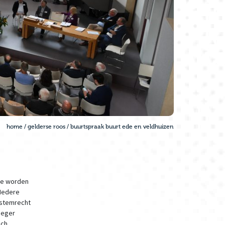
home
/
gelderse roos
/
buurtspraak buurt ede en veldhuizen
de worden
 Iedere
 stemrecht
oeger
sch