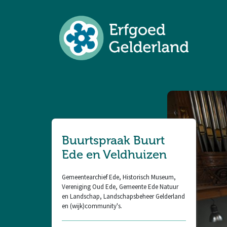
Buurtspraak Buurt
Ede en Veldhuizen
Gemeentearchief Ede, Historisch Museum,
Vereniging Oud Ede, Gemeente Ede Natuur
en Landschap, Landschapsbeheer Gelderland
en (wijk)community's.