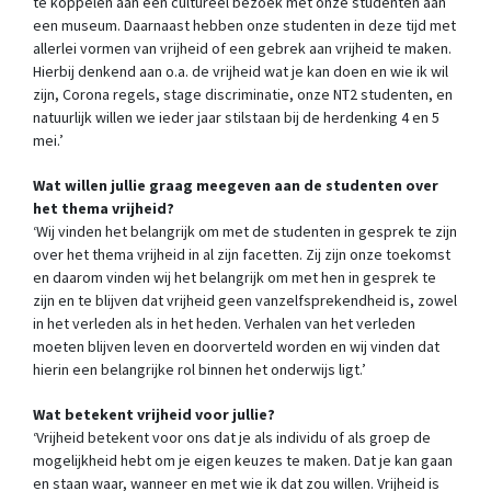
te koppelen aan een cultureel bezoek met onze studenten aan
een museum. Daarnaast hebben onze studenten in deze tijd met
allerlei vormen van vrijheid of een gebrek aan vrijheid te maken.
Hierbij denkend aan o.a. de vrijheid wat je kan doen en wie ik wil
zijn, Corona regels, stage discriminatie, onze NT2 studenten, en
natuurlijk willen we ieder jaar stilstaan bij de herdenking 4 en 5
mei.’
Wat willen jullie graag meegeven aan de studenten over
het thema vrijheid?
‘Wij vinden het belangrijk om met de studenten in gesprek te zijn
over het thema vrijheid in al zijn facetten. Zij zijn onze toekomst
en daarom vinden wij het belangrijk om met hen in gesprek te
zijn en te blijven dat vrijheid geen vanzelfsprekendheid is, zowel
in het verleden als in het heden. Verhalen van het verleden
moeten blijven leven en doorverteld worden en wij vinden dat
hierin een belangrijke rol binnen het onderwijs ligt.’
Wat betekent vrijheid voor jullie?
‘Vrijheid betekent voor ons dat je als individu of als groep de
mogelijkheid hebt om je eigen keuzes te maken. Dat je kan gaan
en staan waar, wanneer en met wie ik dat zou willen. Vrijheid is