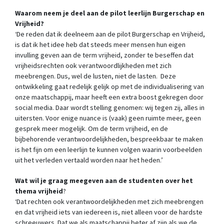
Waarom neem je deel aan de pilot leerlijn Burgerschap en
Vrijheid?
‘De reden dat ik deelneem aan de pilot Burgerschap en Vrijheid,
is dat ik het idee heb dat steeds meer mensen hun eigen
invulling geven aan de term vrijheid, zonder te beseffen dat
vrijheidsrechten ook verantwoordlijkheden met zich
meebrengen. Dus, wel de lusten, niet de lasten. Deze
ontwikkeling gaat redelijk gelijk op met de individualisering van
onze maatschappij, maar heeft een extra boost gekregen door
social media. Daar wordt stelling genomen: wij tegen zij, alles in
uitersten. Voor enige nuance is (vaak) geen ruimte meer, geen
gesprek meer mogelijk. Om de term vrijheid, en de
bijbehorende verantwoordelijkheden, bespreekbaar te maken
is het fijn om een leerlijn te kunnen volgen waarin voorbeelden
uit het verleden vertaald worden naar het heden.’
Wat wil je graag meegeven aan de studenten over het
thema vrijheid
?
‘Dat rechten ook verantwoordelijkheden met zich meebrengen
en dat vrijheid iets van iedereen is, niet alleen voor de hardste
schreeuwers. Dat we als maatschappij beter af zijn als we de