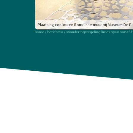
Plaatsing contouren Romeinse muur bij Museum De Bas
home
/
berichten
/
stimuleringsregeling limes open vanaf 15