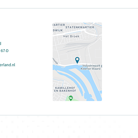
d
 67-D
rland.nl