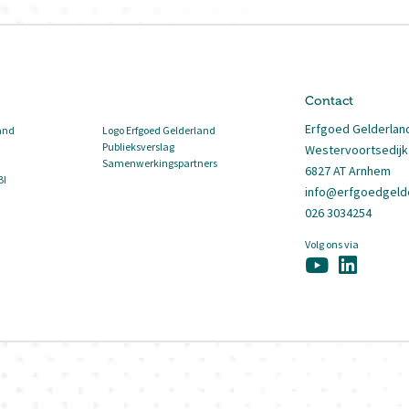
Contact
Erfgoed Gelderlan
and
Logo Erfgoed Gelderland
Publieksverslag
Westervoortsedijk
Samenwerkingspartners
6827 AT Arnhem
BI
info@erfgoedgelde
026 3034254
Volg ons via