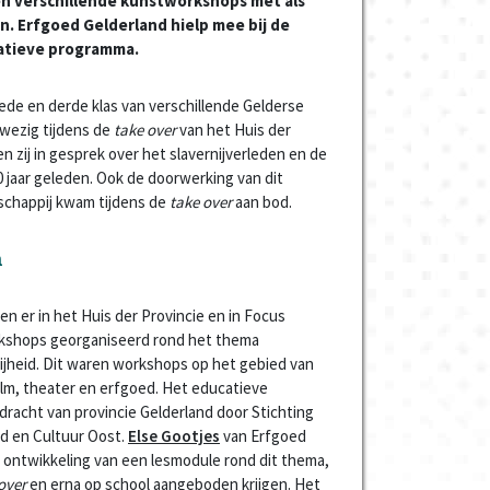
n verschillende kunstworkshops met als
n. Erfgoed Gelderland hielp mee bij de
atieve programma.
eede en derde klas van verschillende Gelderse
wezig tijdens de
take over
van het Huis der
en zij in gesprek over het slavernijverleden en de
50 jaar geleden. Ook de doorwerking van dit
schappij kwam tijdens de
take over
aan bod.
a
n er in het Huis der Provincie en in Focus
kshops georganiseerd rond het thema
vrijheid. Dit waren workshops op het gebied van
ilm, theater en erfgoed. Het educatieve
racht van provincie Gelderland door Stichting
nd en Cultuur Oost.
Else Gootjes
van Erfgoed
 ontwikkeling van een lesmodule rond dit thema,
 over
en erna op school aangeboden krijgen. Het