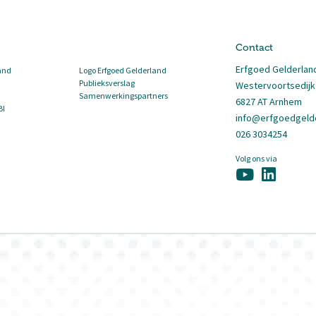
Contact
Erfgoed Gelderlan
and
Logo Erfgoed Gelderland
Publieksverslag
Westervoortsedijk
Samenwerkingspartners
6827 AT Arnhem
BI
info@erfgoedgelde
026 3034254
Volg ons via