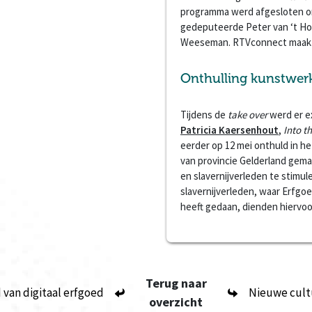
programma werd afgesloten on
gedeputeerde Peter van ‘t Ho
Weeseman. RTVconnect maakte
Onthulling kunstwer
Tijdens de
take over
werd er e
Patricia Kaersenhout
,
Into t
eerder op 12 mei onthuld in he
van provincie Gelderland gema
en slavernijverleden te stimul
slavernijverleden, waar Erfgo
heeft gedaan, dienden hiervoor
Terug naar
 van digitaal erfgoed
Nieuwe cult
overzicht