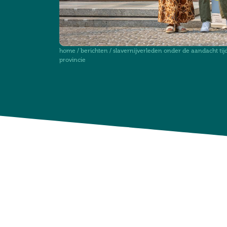
home
/
berichten
/
slavernijverleden onder de aandacht tijd
provincie