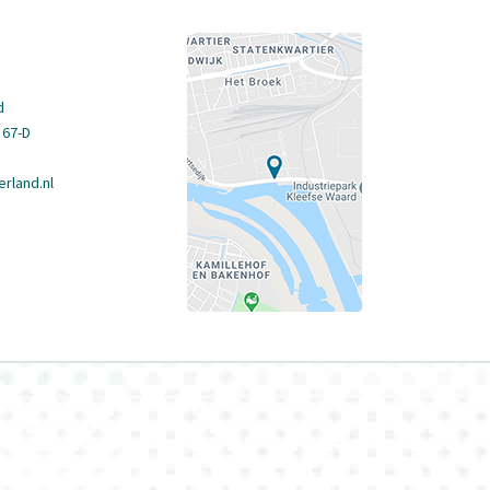
d
 67-D
rland.nl