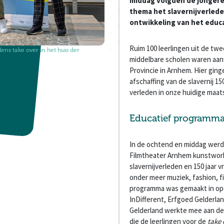
middag volgden de jongere
thema het slavernijverlede
ontwikkeling van het educ
Ruim 100 leerlingen uit de tw
ens take over in het huis der
middelbare scholen waren aan
Provincie in Arnhem. Hier ging
afschaffing van de slavernij 1
verleden in onze huidige maat
Educatief programm
In de ochtend en middag werde
Filmtheater Arnhem kunstwor
slavernijverleden en 150 jaar 
onder meer muziek, fashion, f
programma was gemaakt in opd
InDifferent, Erfgoed Gelderla
Gelderland werkte mee aan de
die de leerlingen voor de
take