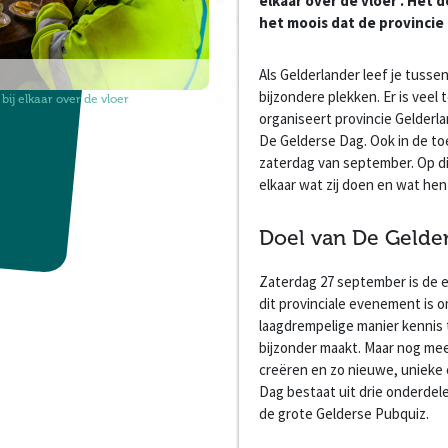
elkaar over de vloer’. Het 
het moois dat de provincie
Als Gelderlander leef je tusse
bijzondere plekken. Er is veel
 bij elkaar over de vloer
organiseert provincie Gelderl
De Gelderse Dag. Ook in de to
zaterdag van september. Op d
elkaar wat zij doen en wat hen l
Doel van De Gelde
Zaterdag 27 september is de e
dit provinciale evenement is o
laagdrempelige manier kennis 
bijzonder maakt. Maar nog me
creëren en zo nieuwe, unieke 
Dag bestaat uit drie onderdele
de grote Gelderse Pubquiz.