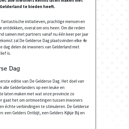
doel: alle inwoners kennis laten maken met
 Gelderland te bieden heeft.
n fantastische initiatieven, prachtige mensen en
 te ontdekken, overal om ons heen. Om die reden
and samen met partners vanaf nu één keer per jaar
ekomst zal De Gelderse Dag plaatsvinden elke 4e
ie dag delen de inwoners van Gelderland met
ief is.
rse Dag
erste editie van De Gelderse Dag. Het doel van
m alle Gelderlanders op een leuke en
te laten maken met wat onze provincie zo
er gaat het om ontmoetingen tussen inwoners
en échte verbindingen te stimuleren. De Gelderse
n: een Gelders Ontbijt, een Gelders Kijkje Bij en