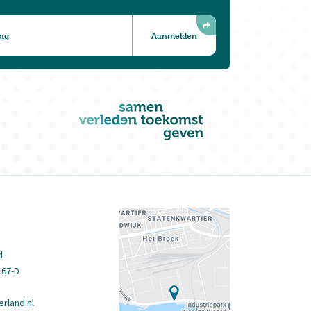
ing
d
 67-D
rland.nl