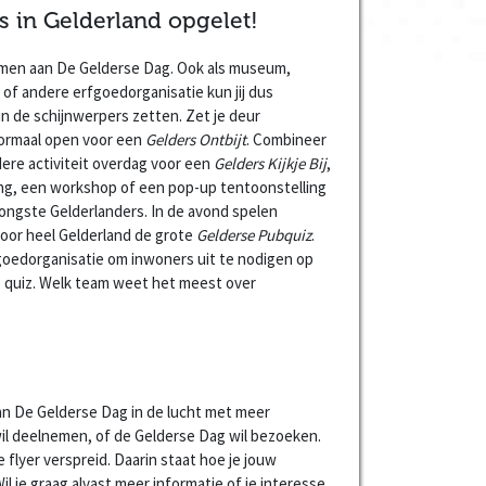
s in Gelderland opgelet!
nemen aan De Gelderse Dag. Ook als museum,
g of andere erfgoedorganisatie kun jij dus
n de schijnwerpers zetten. Zet je deur
normaal open voor een
Gelders Ontbijt
. Combineer
ere activiteit overdag voor een
Gelders Kijkje Bij
,
ing, een workshop of een pop-up tentoonstelling
ongste Gelderlanders. In de avond spelen
door heel Gelderland de grote
Gelderse Pubquiz
.
goedorganisatie om inwoners uit te nodigen op
ige quiz. Welk team weet het meest over
van De Gelderse Dag in de lucht met meer
wil deelnemen, of de Gelderse Dag wil bezoeken.
 flyer verspreid. Daarin staat hoe je jouw
il je graag alvast meer informatie of je interesse