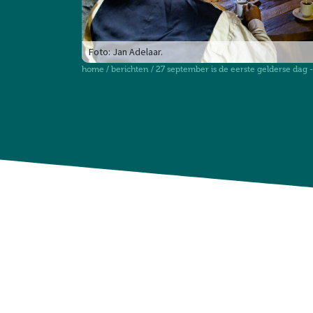
Foto: Jan Adelaar.
home
/
berichten
/
27 september is de eerste gelderse dag -