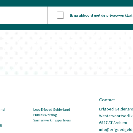
Ik ga akkoord met de
privacyverklar
Contact
Erfgoed Gelderlan
and
Logo Erfgoed Gelderland
Publieksverslag
Westervoortsedijk
Samenwerkingspartners
6827 AT Arnhem
BI
info@erfgoedgelde