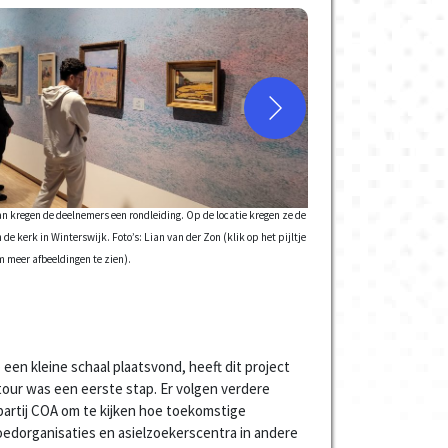
n kregen de deelnemers een rondleiding. Op de locatie kregen ze de
de kerk in Winterswijk. Foto’s: Lian van der Zon (klik op het pijltje
m meer afbeeldingen te zien).
een kleine schaal plaatsvond, heeft dit project
our was een eerste stap. Er volgen verdere
partij COA om te kijken hoe toekomstige
dorganisaties en asielzoekerscentra in andere