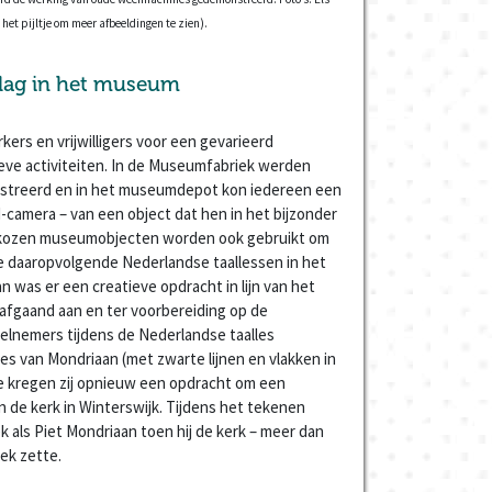
 het pijltje om meer afbeeldingen te zien).
lag in het museum
rs en vrijwilligers voor een gevarieerd
ieve activiteiten. In de Museumfabriek werden
treerd en in het museumdepot kon iedereen een
-camera – van een object dat hen in het bijzonder
gekozen museumobjecten worden ook gebruikt om
e daaropvolgende Nederlandse taallessen in het
n was er een creatieve opdracht in lijn van het
afgaand aan en ter voorbereiding op de
elnemers tijdens de Nederlandse taalles
es van Mondriaan (met zwarte lijnen en vlakken in
tie kregen zij opnieuw een opdracht om een
an de kerk in Winterswijk. Tijdens het tekenen
ek als Piet Mondriaan toen hij de kerk – meer dan
oek zette.