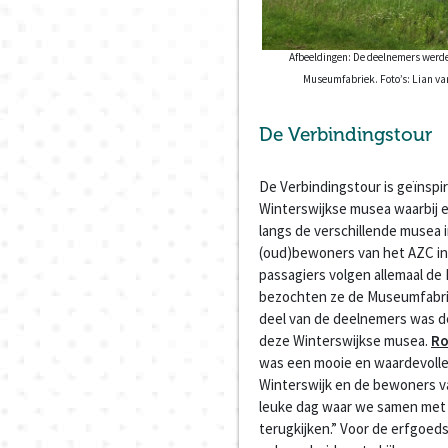
Afbeeldingen: De deelnemers werde
Museumfabriek. Foto’s: Lian van 
De Verbindingstour
De Verbindingstour is geïnsp
Winterswijkse musea waarbij e
langs de verschillende musea in
(oud)bewoners van het AZC in 
passagiers volgen allemaal de
bezochten ze de Museumfabrie
deel van de deelnemers was d
deze Winterswijkse musea.
Ro
was een mooie en waardevolle
Winterswijk en de bewoners v
leuke dag waar we samen met 
terugkijken.” Voor de erfgoed