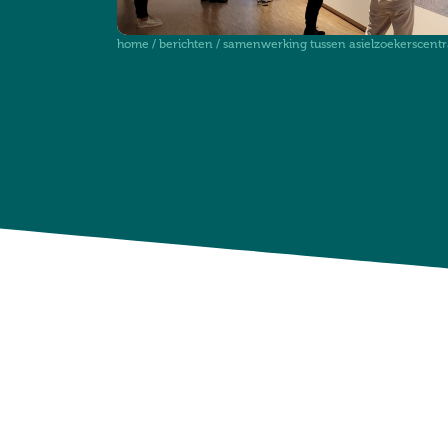
home
/
berichten
/
samenwerking tussen asielzoekerscentr