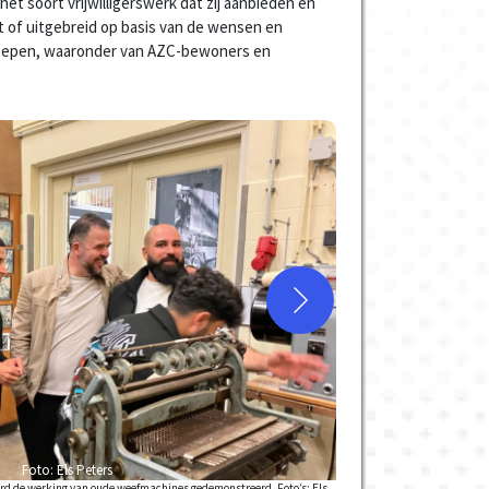
het soort vrijwilligerswerk dat zij aanbieden en
 of uitgebreid op basis van de wensen en
oepen, waaronder van AZC-bewoners en
Foto: Els Peters
rd de werking van oude weefmachines gedemonstreerd. Foto’s: Els