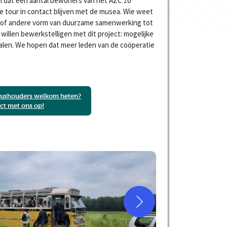
ien dat een aantal bewoners van het AZC zo
 de tour in contact blijven met de musea. Wie weet
us of andere vorm van duurzame samenwerking tot
 willen bewerkstelligen met dit project: mogelijke
len. We hopen dat meer leden van de coöperatie
atushouders welkom heten?
t met ons op!