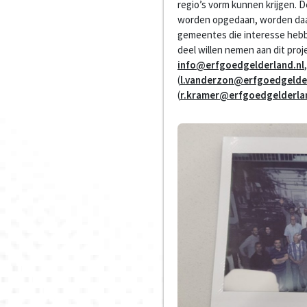
regio’s vorm kunnen krijgen. De
worden opgedaan, worden daa
gemeentes die interesse hebbe
deel willen nemen aan dit pro
info@erfgoedgelderland.nl
(
l.vanderzon@erfgoedgelder
(
r.kramer@erfgoedgelderla