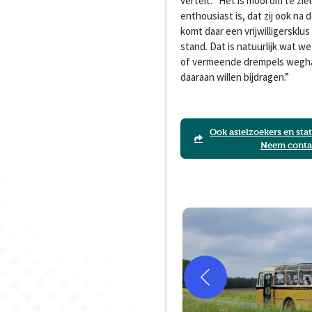
vertelt: “Het is mooi om te z
enthousiast is, dat zij ook na
komt daar een vrijwilligerskl
stand. Dat is natuurlijk wat we
of vermeende drempels wegha
daaraan willen bijdragen.”
Ook asielzoekers en st
Neem contac
.