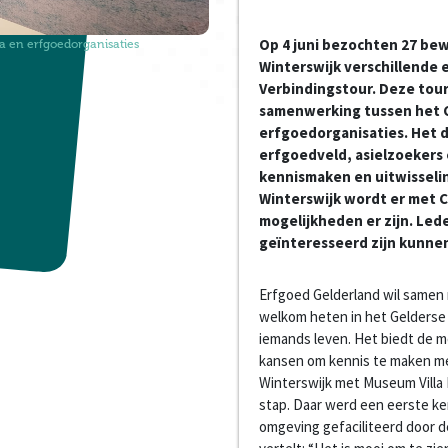
Op 4 juni bezochten 27 be
a en erfgoedorganisaties
Winterswijk verschillende 
Verbindingstour. Deze tour
samenwerking tussen het C
erfgoedorganisaties. Het 
erfgoedveld, asielzoekers 
kennismaken en uitwisselin
Winterswijk wordt er met 
mogelijkheden er zijn. Led
geïnteresseerd zijn kunnen
Erfgoed Gelderland wil samen
welkom heten in het Gelderse 
iemands leven. Het biedt de mo
kansen om kennis te maken me
Winterswijk met Museum Villa
stap. Daar werd een eerste ke
omgeving gefaciliteerd door 