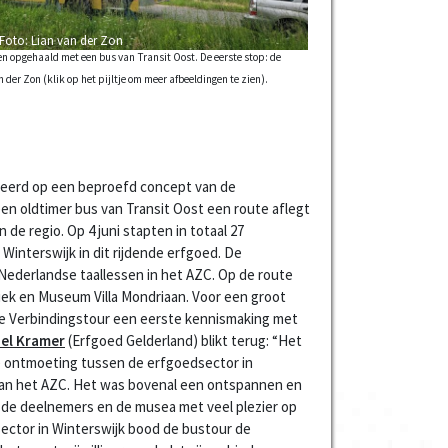
Foto: Lian van der Zon
n opgehaald met een bus van Transit Oost. De eerste stop: de
der Zon (klik op het pijltje om meer afbeeldingen te zien).
ireerd op een beproefd concept van de
en oldtimer bus van Transit Oost een route aflegt
 de regio. Op 4 juni stapten in totaal 27
Winterswijk in dit rijdende erfgoed. De
 Nederlandse taallessen in het AZC. Op de route
k en Museum Villa Mondriaan. Voor een groot
e Verbindingstour een eerste kennismaking met
el Kramer
(Erfgoed Gelderland) blikt terug: “Het
 ontmoeting tussen de erfgoedsector in
an het AZC. Het was bovenal een ontspannen en
de deelnemers en de musea met veel plezier op
sector in Winterswijk bood de bustour de