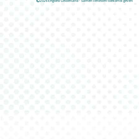
2026 Erfgoed Gelderland - Samen verleden toekomst geven