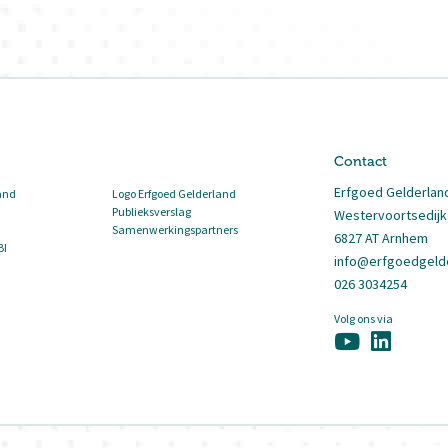
Contact
Erfgoed Gelderlan
and
Logo Erfgoed Gelderland
Publieksverslag
Westervoortsedijk
Samenwerkingspartners
6827 AT Arnhem
BI
info@erfgoedgelde
026 3034254
Volg ons via