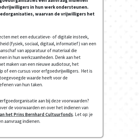
goedorganisaties een aanvraag indienen
edvrijwilligers in hun werk ondersteunen.
edorganisaties, waarvan de vrijwilligers het
ecten met een educatieve- of digitale insteek,
heid (fysiek, sociaal, digitaal, informatief) van een
anschaf van apparatuur of materiaal die
eunen in hun werkzaamheden. Denk aan het
, het maken van een nieuwe audiotour, het
p of een cursus voor erfgoedvrijwilligers. Het is
n toegevoegde waarde heeft voor de
toefenen van hun taken.
w erfgoedorganisatie aan bij deze voorwaarden?
 over de voorwaarden en over het indienen van
an het Prins Bernhard Cultuurfonds
. Let op: je
n aanvraag indienen.