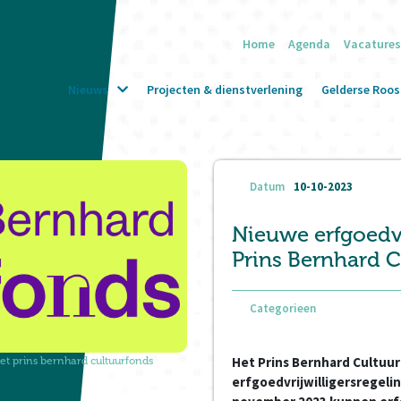
Home
Agenda
Vacatures
Nieuws
Projecten & dienstverlening
Gelderse Roos 
Datum
10-10-2023
Nieuwe erfgoedvri
Prins Bernhard 
Categorieen
Het Prins Bernhard Cultuu
het prins bernhard cultuurfonds
erfgoedvrijwilligersregeli