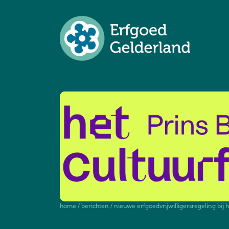
home
/
berichten
/
nieuwe erfgoedvrijwilligersregeling bij 