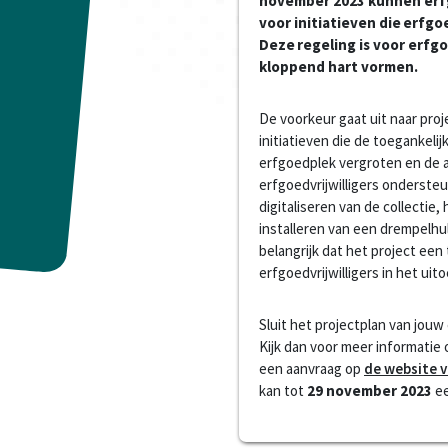
november 2023 kunnen erf
voor initiatieven die erfgo
Deze regeling is voor erfgo
kloppend hart vormen.
De voorkeur gaat uit naar proj
initiatieven die de toegankelijk
erfgoedplek vergroten en de a
erfgoedvrijwilligers onderst
digitaliseren van de collectie
installeren van een drempelhul
belangrijk dat het project ee
erfgoedvrijwilligers in het ui
Sluit het projectplan van jou
Kijk dan voor meer informatie
een aanvraag op
de website v
kan tot
29 november 2023
ee