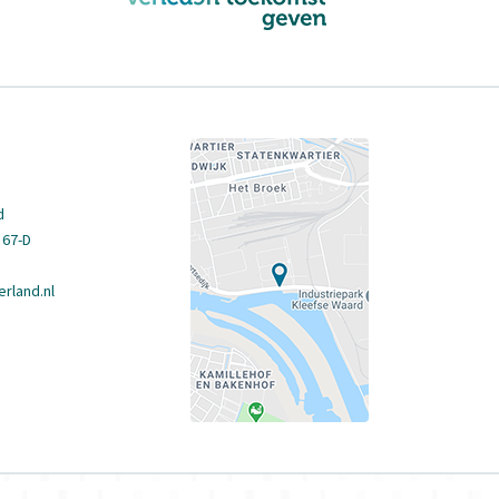
d
 67-D
rland.nl