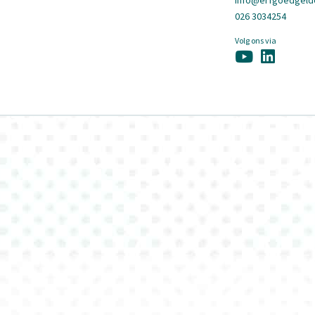
info@erfgoedgelde
026 3034254
Volg ons via