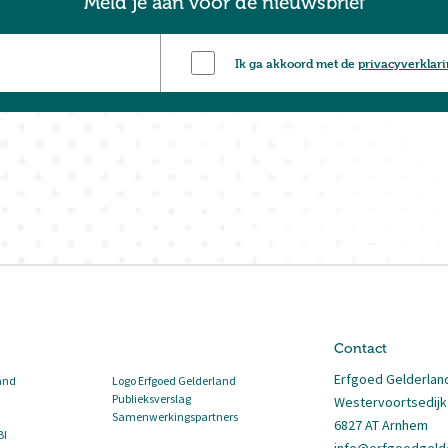
Meld je aan voor de nieuwsbrief
Ik ga akkoord met de
privacyverklar
Contact
Erfgoed Gelderlan
and
Logo Erfgoed Gelderland
Publieksverslag
Westervoortsedijk
Samenwerkingspartners
6827 AT Arnhem
BI