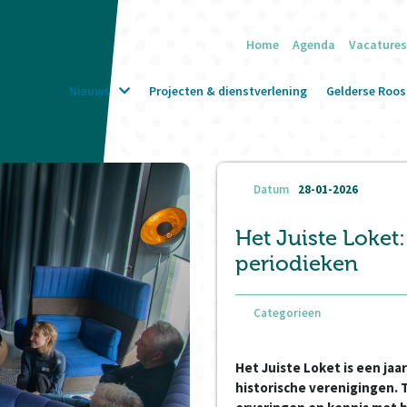
Home
Agenda
Vacatures
Nieuws
Projecten & dienstverlening
Gelderse Roos 
Datum
28-01-2026
Het Juiste Loket
periodieken
Categorieen
Het Juiste Loket is een jaa
historische verenigingen. 