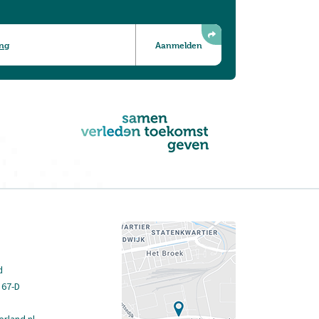
ing
d
 67-D