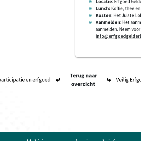
Locatie
: Erfgoed Geld
Lunch:
Koffie, thee en
Kosten
: Het Juiste Lo
Aanmelden
: Het aanm
aanmelden. Neem voor 
info@erfgoedgelderl
Terug naar
articipatie en erfgoed
Veilig Erf
overzicht