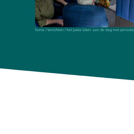
home
/
berichten
/
het juiste loket: aan de slag met periodi