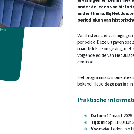
ervaringen en kennis met b
onder de leden van histori
ander thema. Bij Het Juist
periodieken van historisch
eken
Veel historische verenigingen 
periodiek. Deze uitgaven spele
naar de lokale omgeving, met z
volgende editie van Het Juist
centraal.
Het programma is momenteel n
bekend. Houd
deze pagina
in
Praktische informat
Datum:
17 maart 2026
Tijd
: Inloop: 11:00 uur. 
Voor wie
: Leden van h