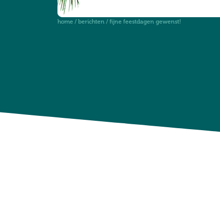
home
/
berichten
/
fijne feestdagen gewenst!