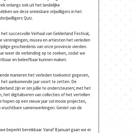
k onlangs ook uit het landelijke
 hebben we deze onmisbare vrijwilligers in het
rijwilligers Quiz.
het succesvolle Verhaal van Gelderland Festival,
e verenigingen, musea en artiesten het verleden
ijdige geschiedenis van onze provincie vierden.
aar weer de verbinding op te zoeken, zodat we
chtbaar en beleefbaar kunnen maken.
lende manieren het verleden toekomst gegeven,
t het aankomende jaar voort te zetten. De
rland zijn er om jullie te ondersteunen; met het
het digitaliseren van collecties of het vertellen
 hopen op een nieuw jaar vol mooie projecten,
 vruchtbare samenwerkingen. Geniet van de
we beperkt bereikbaar. Vanaf 8 januari gaan we er