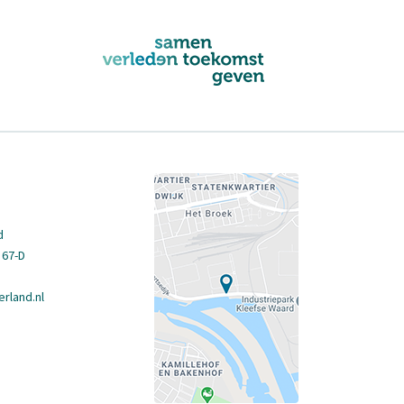
d
 67-D
rland.nl