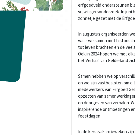
erfgoedveld ondersteunen blee
vrijwilligersonderzoek. In juni
zonnetje gezet met de Erfgoedv
In augustus organiseerden we 
waar we samen met historisch
tot leven brachten en de veelz
Ook in 2024 hopen we met elk
het Verhaal van Gelderland zi
Samen hebben we op verschil
en we zijn vastbesloten om di
medewerkers van Erfgoed Gelde
opzetten van samenwerkingen, 
en doorgeven van verhalen. We
inspirerende ontmoetingen en
feestdagen!
In de kerstvakantieweken zijn 