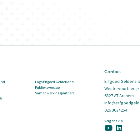
Contact
Erfgoed Gelderlan
and
Logo Erfgoed Gelderland
Publieksverslag
Westervoortsedijk
Samenwerkingspartners
6827 AT Arnhem
BI
info@erfgoedgelde
026 3034254
Volg ons via