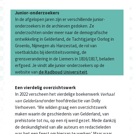
Junior-onderzoekers
In de afgelopen jaren zijn er verschillende junior-
onderzoekers in de archieven gedoken. Ze
onderzochten onder meer naar de demografische
ontwikkeling in Gelderland, de Tachtigjarige Oorlog in
Groenlo, Nijmegen als Hanzestad, de rol van
voetbalclubs bij identiteitsvorming, de
grensverandering in de Liemers in 1816/1817, beladen
erfgoed. Je vindt alle junior-onderzoekers op de
website van
de Radboud Universiteit
.
Een vierdelig overzichtswerk
In 2022 verscheen het vierdelige boekenwerk
Verhaal
van Gelderland
onder hoofdredactie van Dolly
Verhoeven. ‘We wilden graag een overzichtswerk
maken waarin de geschiedenis van Gelderland, van
prehistorie tot nu, op een rij werd gezet. Mede dankzij
de deskundigheid van alle auteurs en redactieleden
was het een feest om hieraan te werken.’ Maar waar