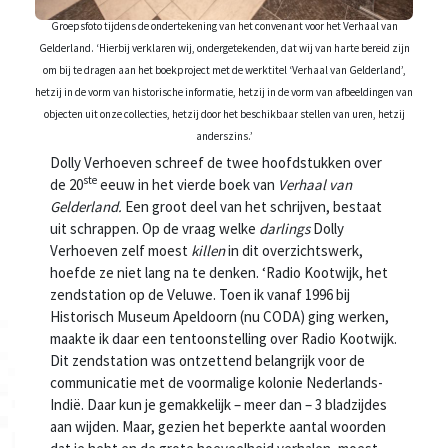
Groepsfoto tijdens de ondertekening van het convenant voor het Verhaal van
Gelderland. ‘Hierbij verklaren wij, ondergetekenden, dat wij van harte bereid zijn
om bij te dragen aan het boekproject met de werktitel ‘Verhaal van Gelderland’,
hetzij in de vorm van historische informatie, hetzij in de vorm van afbeeldingen van
objecten uit onze collecties, hetzij door het beschikbaar stellen van uren, hetzij
anderszins.’
Dolly Verhoeven schreef de twee hoofdstukken over
ste
de 20
eeuw in het vierde boek van
Verhaal van
Gelderland.
Een groot deel van het schrijven, bestaat
uit schrappen. Op de vraag welke
darlings
Dolly
Verhoeven zelf moest
killen
in dit overzichtswerk,
hoefde ze niet lang na te denken. ‘Radio Kootwijk, het
zendstation op de Veluwe. Toen ik vanaf 1996 bij
Historisch Museum Apeldoorn (nu CODA) ging werken,
maakte ik daar een tentoonstelling over Radio Kootwijk.
Dit zendstation was ontzettend belangrijk voor de
communicatie met de voormalige kolonie Nederlands-
Indië. Daar kun je gemakkelijk – meer dan – 3 bladzijdes
aan wijden. Maar, gezien het beperkte aantal woorden