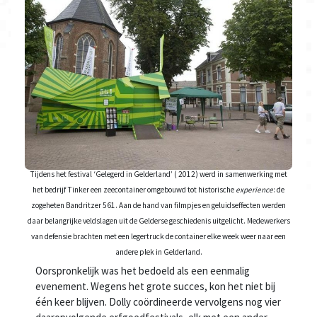
Tijdens het festival ‘Gelegerd in Gelderland’ ( 2012) werd in samenwerking met
het bedrijf Tinker een zeecontainer omgebouwd tot historische
experience
: de
zogeheten Bandritzer 561. Aan de hand van filmpjes en geluidseffecten werden
daar belangrijke veldslagen uit de Gelderse geschiedenis uitgelicht. Medewerkers
van defensie brachten met een legertruck de container elke week weer naar een
andere plek in Gelderland.
Oorspronkelijk was het bedoeld als een eenmalig
evenement. Wegens het grote succes, kon het niet bij
één keer blijven. Dolly coördineerde vervolgens nog vier