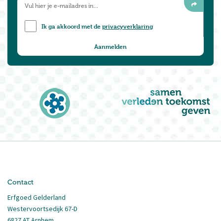
Ik ga akkoord met de
privacyverklaring
Contact
Erfgoed Gelderland
Westervoortsedijk 67-D
6827 AT Arnhem