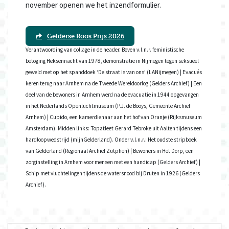
november openen we het inzendformulier.
Gelderse Roos Prijs 2026
Verantwoording van collage in de header. Boven v.l.n.r. feministische
betoging Heksennacht van 1978, demonstratie in Nijmegen tegen seksueel
geweld met op het spanddoek ‘De straat is van ons’ (LANijmegen) | Evacués
keren terug naar Arnhem na de Tweede Wereldoorlog (Gelders Archief) | Een
deel van de bewoners in Arnhem werd na de evacuatie in 1944 opgevangen
in het Nederlands Openluchtmuseum (P.J. de Booys, Gemeente Archief
Arnhem) | Cupido, een kamerdienaar aan het hof van Oranje (Rijksmuseum
Amsterdam). Midden links: Topatleet Gerard Tebroke uit Aalten tijdens een
hardloopwedstrijd (mijnGelderland). Onder v.l.n.r.: Het oudste stripboek
van Gelderland (Regionaal Archief Zutphen) | Bewoners in Het Dorp, een
zorginstelling in Arnhem voor mensen met een handicap (Gelders Archief) |
Schip met vluchtelingen tijdens de watersnood bij Druten in 1926 (Gelders
Archief).