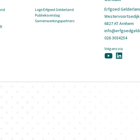
Erfgoed Gelderlan
and
Logo Erfgoed Gelderland
Publieksverslag
Westervoortsedijk
Samenwerkingspartners
6827 AT Arnhem
BI
info@erfgoedgelde
026 3034254
Volg ons via