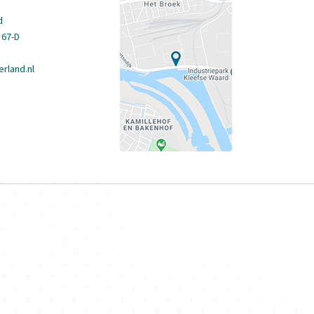
d
 67-D
rland.nl