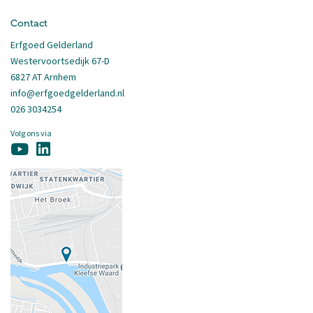
Contact
Erfgoed Gelderland
Westervoortsedijk 67-D
6827 AT Arnhem
info@erfgoedgelderland.nl
026 3034254
Volg ons via