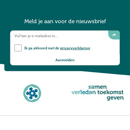
Meld je aan voor de nieuwsbrief
Ik ga akkoord met de
privacyverklaring