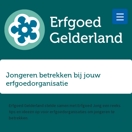
Jongeren betrekken bij jouw
erfgoedorganisatie
Erfgoed Gelderland stelde samen met Erfgoed Jong een reeks
tips en ideeën op voor erfgoedorganisaties om jongeren te
betrekken.