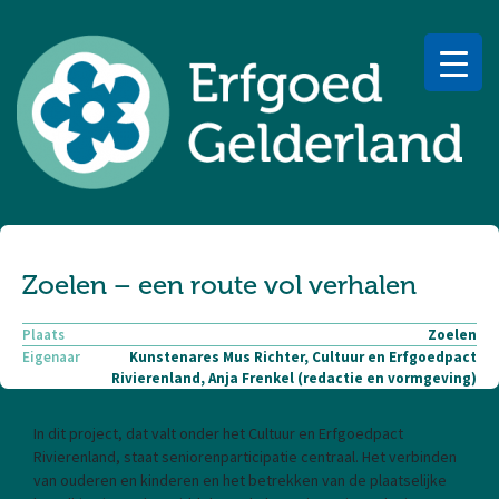
Zoelen – een route vol verhalen
Plaats
Zoelen
Eigenaar
Kunstenares Mus Richter, Cultuur en Erfgoedpact
Rivierenland, Anja Frenkel (redactie en vormgeving)
In dit project, dat valt onder het Cultuur en Erfgoedpact
Rivierenland, staat seniorenparticipatie centraal. Het verbinden
van ouderen en kinderen en het betrekken van de plaatselijke