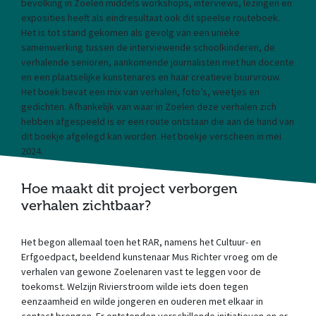
bevolking in Zoelen middels workshops, interviews, lezingen en
exposities heeft als eindresultaat ook dit speelse routeboek.
Het is tot stand gekomen als gevolg van een unieke
samenwerking tussen de interviewende schoolkinderen, de
verhalende senioren, aankomende journalisten met hun docente
en een plaatselijke kunstenares en haar creatieve buurvrouw.
Het boek bevat een mix van verhalen, foto’s, weetjes en
gedichten. Afhankelijk van waar in Zoelen deze verhalen zich
hebben afgespeeld is er een route ontstaan die aan de hand van
dit boekje afgelegd kan worden. Het boekje verscheen in mei
2024.
Hoe maakt dit project verborgen
verhalen zichtbaar?
Het begon allemaal toen het RAR, namens het Cultuur- en
Erfgoedpact, beeldend kunstenaar Mus Richter vroeg om de
verhalen van gewone Zoelenaren vast te leggen voor de
toekomst. Welzijn Rivierstroom wilde iets doen tegen
eenzaamheid en wilde jongeren en ouderen met elkaar in