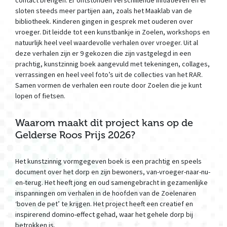
contact brengen. Er ontstonden verschillende initiatieven en er
sloten steeds meer partijen aan, zoals het Maaklab van de
bibliotheek. Kinderen gingen in gesprek met ouderen over
vroeger. Dit leidde tot een kunstbankje in Zoelen, workshops en
natuurlijk heel veel waardevolle verhalen over vroeger. Uit al
deze verhalen zijn er 9 gekozen die zijn vastgelegd in een
prachtig, kunstzinnig boek aangevuld met tekeningen, collages,
verrassingen en heel veel foto’s uit de collecties van het RAR.
Samen vormen de verhalen een route door Zoelen die je kunt
lopen of fietsen.
Waarom maakt dit project kans op de
Gelderse Roos Prijs 2026?
Het kunstzinnig vormgegeven boek is een prachtig en speels
document over het dorp en zijn bewoners, van-vroeger-naar-nu-
en-terug. Het heeft jong en oud samengebracht in gezamenlijke
inspanningen om verhalen in de hoofden van de Zoelenaren
‘boven de pet’ te krijgen. Het project heeft een creatief en
inspirerend domino-effect gehad, waar het gehele dorp bij
betrokken is.