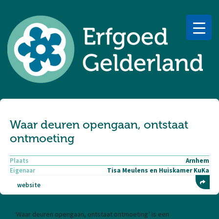
Waar deuren opengaan, ontstaat
ontmoeting
Plaats
Arnhem
Eigenaar
Tisa Meulens en Huiskamer KuKa
website
‘Waar deuren opengaan, ontstaat ontmoeting’ is een