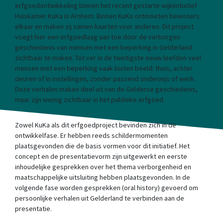
erfgoedontwikkeling binnen het recent gestarte wijkinitiatief
Huiskamer KuKa in Arnhem. Binnen KuKa ontmoeten bewoners
elkaar en maken zij samen kaarten voor anderen. Dit project
voegt hier een erfgoedlaag aan toe door de verborgen
geschiedenis van mensen met een beperking in Gelderland
zichtbaar te maken. Tot ver in de twintigste eeuw leefden veel
mensen met een beperking vaak buiten beeld: thuis, achter
deuren of in instellingen, zonder passend onderwijs of werk.
Deze verhalen maken deel uit van de Gelderse geschiedenis,
maar zijn weinig zichtbaar in het publieke erfgoed.
Zowel KuKa als dit erfgoedproject bevinden zich in de
ontwikkelfase. Er hebben reeds schildermomenten
plaatsgevonden die de basis vormen voor dit initiatief. Het
concept en de presentatievorm zijn uitgewerkt en eerste
inhoudelijke gesprekken over het thema verborgenheid en
maatschappelijke uitsluiting hebben plaatsgevonden. In de
volgende fase worden gesprekken (oral history) gevoerd om
persoonlijke verhalen uit Gelderland te verbinden aan de
presentatie.