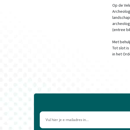
Op de Vel
Archeologi
landschap
archeolog
(entree bi
Met behul
Tot slot i
in het Ord