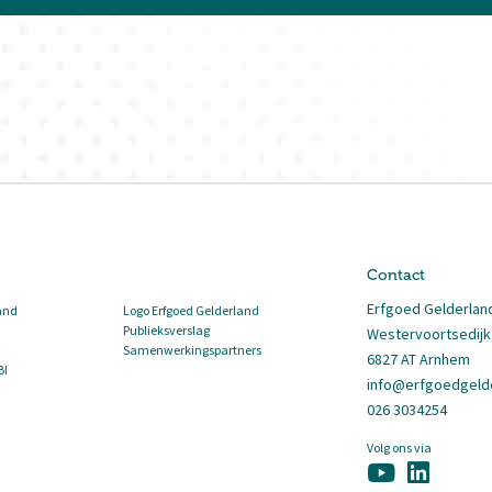
Contact
Erfgoed Gelderlan
and
Logo Erfgoed Gelderland
Publieksverslag
Westervoortsedijk
Samenwerkingspartners
6827 AT Arnhem
BI
info@erfgoedgelde
026 3034254
Volg ons via