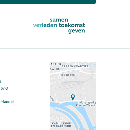
d
 67-D
rland.nl