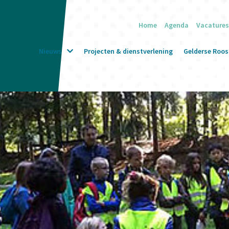
Home
Agenda
Vacatures
Nieuws
Projecten & dienstverlening
Gelderse Roos 