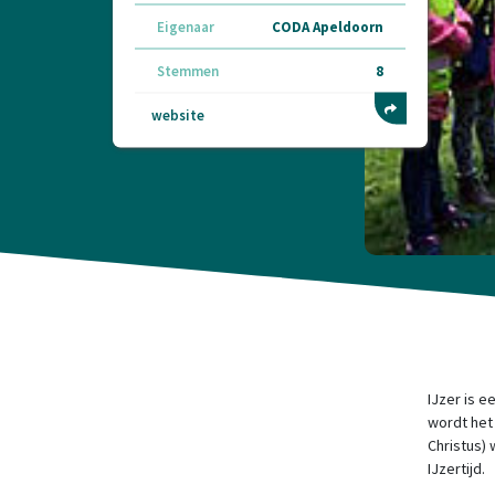
Eigenaar
CODA Apeldoorn
Stemmen
8
website
IJzer is e
wordt het 
Christus)
IJzertijd.