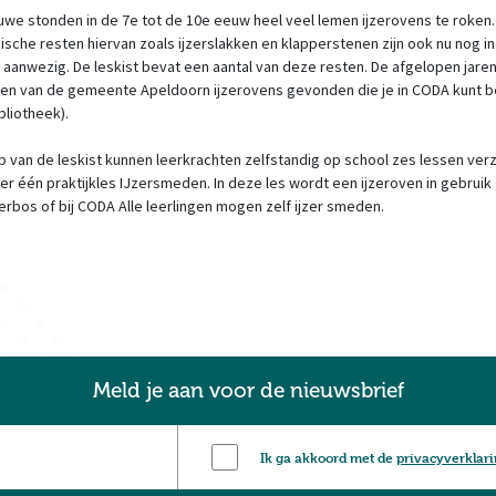
uwe stonden in de 7e tot de 10e eeuw heel veel lemen ijzerovens te roken.
sche resten hiervan zoals ijzerslakken en klapperstenen zijn ook nu nog in
 aanwezig. De leskist bevat een aantal van deze resten. De afgelopen jar
en van de gemeente Apeldoorn ijzerovens gevonden die je in CODA kunt b
bliotheek).
p van de leskist kunnen leerkrachten zelfstandig op school zes lessen ver
s er één praktijkles IJzersmeden. In deze les wordt een ijzeroven in gebrui
erbos of bij CODA Alle leerlingen mogen zelf ijzer smeden.
Meld je aan voor de nieuwsbrief
Ik ga akkoord met de
privacyverklar