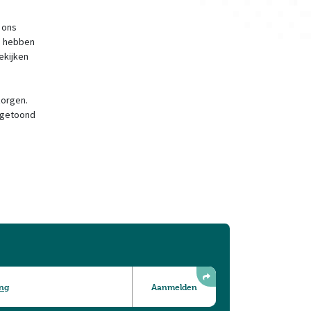
 ons
en hebben
ekijken
zorgen.
k getoond
ing