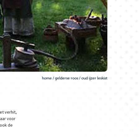
home
/
gelderse roos
/
oud ijzer leskist
et verhit,
jaar voor
 ook de