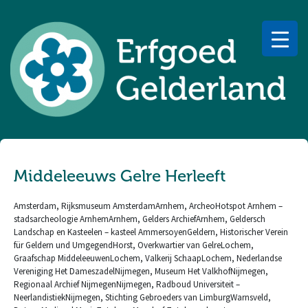
Middeleeuws Gelre Herleeft
Amsterdam, Rijksmuseum AmsterdamArnhem, ArcheoHotspot Arnhem –
stadsarcheologie ArnhemArnhem, Gelders ArchiefArnhem, Geldersch
Landschap en Kasteelen – kasteel AmmersoyenGeldern, Historischer Verein
für Geldern und UmgegendHorst, Overkwartier van GelreLochem,
Graafschap MiddeleeuwenLochem, Valkerij SchaapLochem, Nederlandse
Vereniging Het DameszadelNijmegen, Museum Het ValkhofNijmegen,
Regionaal Archief NijmegenNijmegen, Radboud Universiteit –
NeerlandistiekNijmegen, Stichting Gebroeders van LimburgWarnsveld,