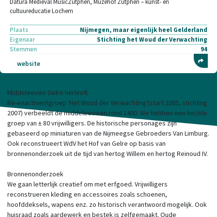
Datura Medieval MusicZutphen, Muzehof Zutphen – kunst- en
cultuureducatie Lochem
Plaats
Nijmegen, maar eigenlijk heel Gelderland
Eigenaar
Stichting het Woud der Verwachting
Stemmen
94
website
Middeleeuws Gelre herleeft
Re-enactmentgroep ‘Het Woud der Verwachting'(start 2005, stichting
2007) verbeeldt de middeleeuwen rond 1400. We hebben een hechte
groep van ± 80 vrijwilligers. De historische personages zijn
gebaseerd op miniaturen van de Nijmeegse Gebroeders Van Limburg.
Ook reconstrueert WdV het Hof van Gelre op basis van
bronnenonderzoek uit de tijd van hertog Willem en hertog Reinoud IV.
Bronnenonderzoek
We gaan letterlijk creatief om met erfgoed. Vrijwilligers
reconstrueren kleding en accessoires zoals schoenen,
hoofddeksels, wapens enz. zo historisch verantwoord mogelijk. Ook
huisraad zoals aardewerk en bestek is zelfgemaakt. Oude