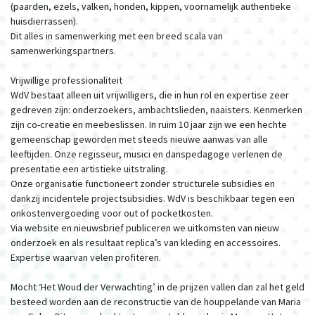
(paarden, ezels, valken, honden, kippen, voornamelijk authentieke
huisdierrassen).
Dit alles in samenwerking met een breed scala van
samenwerkingspartners.
Vrijwillige professionaliteit
WdV bestaat alleen uit vrijwilligers, die in hun rol en expertise zeer
gedreven zijn: onderzoekers, ambachtslieden, naaisters. Kenmerken
zijn co-creatie en meebeslissen. In ruim 10 jaar zijn we een hechte
gemeenschap geworden met steeds nieuwe aanwas van alle
leeftijden. Onze regisseur, musici en danspedagoge verlenen de
presentatie een artistieke uitstraling.
Onze organisatie functioneert zonder structurele subsidies en
dankzij incidentele projectsubsidies. WdV is beschikbaar tegen een
onkostenvergoeding voor out of pocketkosten.
Via website en nieuwsbrief publiceren we uitkomsten van nieuw
onderzoek en als resultaat replica’s van kleding en accessoires.
Expertise waarvan velen profiteren.
Mocht ‘Het Woud der Verwachting’ in de prijzen vallen dan zal het geld
besteed worden aan de reconstructie van de houppelande van Maria