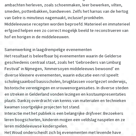
ambachten herleven, zoals schoenmaken, leer bewerken, vilten,
smeden, pottenbakken, bandweven. Zelfs het harnas van de hertog
van Gelre is minutieus nagemaakt, inclusief pronkhelm.
Middeleeuwse recepten worden beproefd. Materieel en immaterieel
erfgoed helpen een zo correct mogelijk beeld te reconstrueren van
hof en horigen in de middeleeuwen.
Samenwerking in laagdrempelige evenementen
Het resultaat is beleefbaar bij evenementen waarin de Gelderse
geschiedenis centraal staat, zoals het ‘Gebroeders van Limburg
Festival’ in Nijmegen, ‘Ammersoyen middeleeuws bewoond’ en
diverse kleinere evenementen, waarin educatie een rol speelt:
scholingsaanbod basisscholen, brugklassen voortgezet onderwijs,
historische verenigingen en vrouwenorganisaties. In diverse steden
en streken in Gelderland vonden lezingen en kostuumpresentaties
plaats. Dankzij overdracht van kennis van materialen en technieken
kwamen soortgelijke projecten tot stand.
Interactie met het publiek is een belangrijke drijfveer: Bezoekers
leren boogschieten, kinderen mogen een veldslag naspelen en ze
leren middeleeuwse kinderspelen.
Het Woud onderscheidt zich bij evenementen met levende have