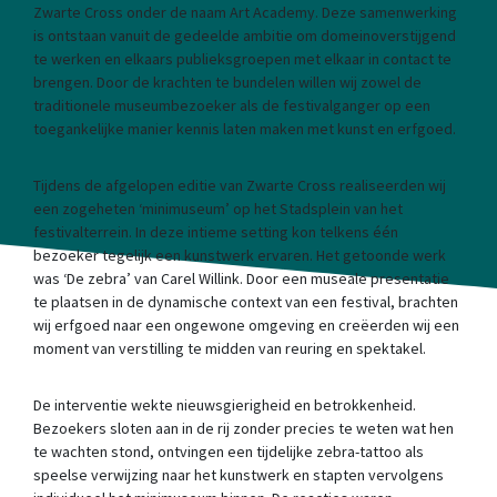
Zwarte Cross onder de naam Art Academy. Deze samenwerking
is ontstaan vanuit de gedeelde ambitie om domeinoverstijgend
te werken en elkaars publieksgroepen met elkaar in contact te
brengen. Door de krachten te bundelen willen wij zowel de
traditionele museumbezoeker als de festivalganger op een
toegankelijke manier kennis laten maken met kunst en erfgoed.
Tijdens de afgelopen editie van Zwarte Cross realiseerden wij
een zogeheten ‘minimuseum’ op het Stadsplein van het
festivalterrein. In deze intieme setting kon telkens één
bezoeker tegelijk een kunstwerk ervaren. Het getoonde werk
was ‘De zebra’ van Carel Willink. Door een museale presentatie
te plaatsen in de dynamische context van een festival, brachten
wij erfgoed naar een ongewone omgeving en creëerden wij een
moment van verstilling te midden van reuring en spektakel.
De interventie wekte nieuwsgierigheid en betrokkenheid.
Bezoekers sloten aan in de rij zonder precies te weten wat hen
te wachten stond, ontvingen een tijdelijke zebra-tattoo als
speelse verwijzing naar het kunstwerk en stapten vervolgens