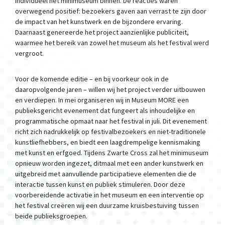
individueel het minimuseum binnen. De reacties waren
overwegend positief: bezoekers gaven aan verrast te zijn door
de impact van het kunstwerk en de bijzondere ervaring.
Daarnaast genereerde het project aanzienlijke publiciteit,
waarmee het bereik van zowel het museum als het festival werd
vergroot.
Voor de komende editie – en bij voorkeur ook in de
daaropvolgende jaren – willen wij het project verder uitbouwen
en verdiepen. In mei organiseren wij in Museum MORE een
publieksgericht evenement dat fungeert als inhoudelijke en
programmatische opmaat naar het festival in juli. Dit evenement
richt zich nadrukkelijk op festivalbezoekers en niet-traditionele
kunstliefhebbers, en biedt een laagdrempelige kennismaking
met kunst en erfgoed. Tijdens Zwarte Cross zal het minimuseum
opnieuw worden ingezet, ditmaal met een ander kunstwerk en
uitgebreid met aanvullende participatieve elementen die de
interactie tussen kunst en publiek stimuleren. Door deze
voorbereidende activatie in het museum en een interventie op
het festival creëren wij een duurzame kruisbestuiving tussen
beide publieksgroepen.