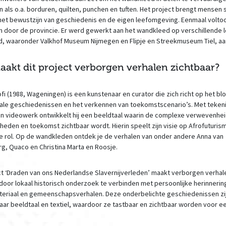
n als o.a. borduren, quilten, punchen en tuften. Het project brengt mensen
het bewustzijn van geschiedenis en de eigen leefomgeving. Eenmaal voltoo
n door de provincie. Er werd gewerkt aan het wandkleed op verschillende l
d, waaronder Valkhof Museum Nijmegen en Flipje en Streekmuseum Tiel, aan
akt dit project verborgen verhalen zichtbaar?
fi (1988, Wageningen) is een kunstenaar en curator die zich richt op het b
iale geschiedenissen en het verkennen van toekomstscenario’s. Met teken
en videowerk ontwikkelt hij een beeldtaal waarin de complexe verwevenhei
heden en toekomst zichtbaar wordt. Hierin speelt zijn visie op Afrofuturis
ke rol. Op de wandkleden ontdek je de verhalen van onder andere Anna van
g, Quaco en Christina Marta en Roosje.
ct ‘Draden van ons Nederlandse Slavernijverleden’ maakt verborgen verhal
 door lokaal historisch onderzoek te verbinden met persoonlijke herinnerin
teriaal en gemeenschapsverhalen. Deze onderbelichte geschiedenissen zi
naar beeldtaal en textiel, waardoor ze tastbaar en zichtbaar worden voor e