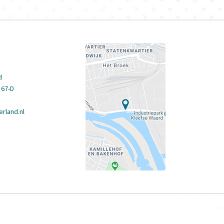
d
 67-D
rland.nl