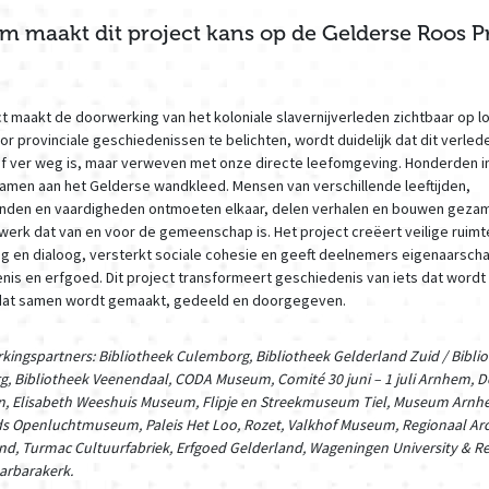
 maakt dit project kans op de Gelderse Roos Pr
t maakt de doorwerking van het koloniale slavernijverleden zichtbaar op l
or provinciale geschiedenissen te belichten, wordt duidelijk dat dit verled
of ver weg is, maar verweven met onze directe leefomgeving. Honderden 
amen aan het Gelderse wandkleed. Mensen van verschillende leeftijden,
nden en vaardigheden ontmoeten elkaar, delen verhalen en bouwen gezam
werk dat van en voor de gemeenschap is. Het project creëert veilige ruimt
g en dialoog, versterkt sociale cohesie en geeft deelnemers eigenaarsch
nis en erfgoed. Dit project transformeert geschiedenis van iets dat wordt
 dat samen wordt gemaakt, gedeeld en doorgegeven.
ingspartners: Bibliotheek Culemborg, Bibliotheek Gelderland Zuid / Bibli
g, Bibliotheek Veenendaal, CODA Museum, Comité 30 juni – 1 juli Arnhem, D
in, Elisabeth Weeshuis Museum, Flipje en Streekmuseum Tiel, Museum Arnh
s Openluchtmuseum, Paleis Het Loo, Rozet, Valkhof Museum, Regionaal Arc
and, Turmac Cultuurfabriek, Erfgoed Gelderland, Wageningen University & R
arbarakerk.