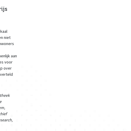
ijs
okaal
en niet
inwoners
enlijk aan
es voor
ap over
 verteld
otheek
e
em,
hief
esearch,