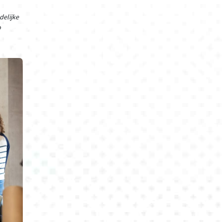
delijke
o