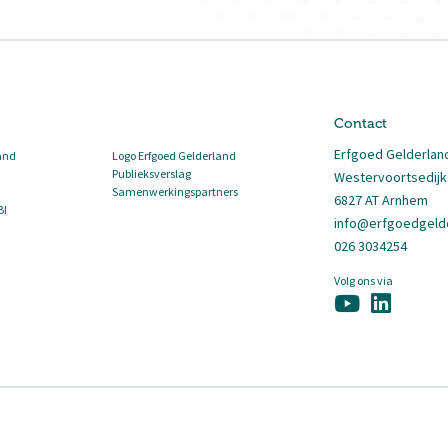
Contact
Erfgoed Gelderlan
and
Logo Erfgoed Gelderland
Publieksverslag
Westervoortsedijk
Samenwerkingspartners
6827 AT Arnhem
BI
info@erfgoedgelde
026 3034254
Volg ons via