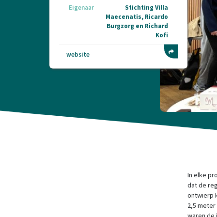
Eigenaar
Stichting Villa
Maecenatis, Ricardo
Burgzorg en Richard
Kofi
website
In elke p
dat de reg
ontwierp 
2,5 meter
waren de 