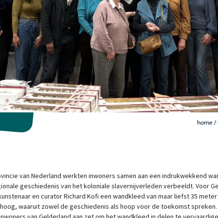
home
/
rovincie van Nederland werkten inwoners samen aan een indrukwekkend w
ionale geschiedenis van het koloniale slavernijverleden verbeeldt. Voor G
kunstenaar en curator Richard Kofi een wandkleed van maar liefst 35 meter
 hoog, waaruit zowel de geschiedenis als hoop voor de toekomst spreken.
inwoners van Gelderland aan zet om het wandkleed in delen te vervaardige