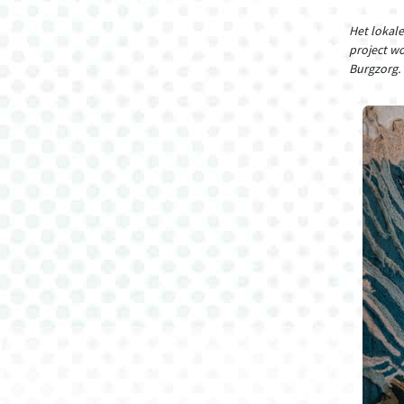
Het lokal
project wo
Burgzorg.