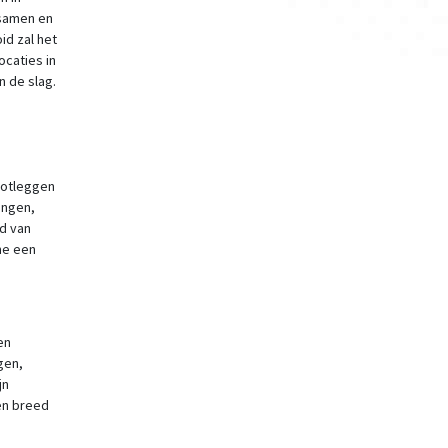
 samen en
id zal het
ocaties in
 de slag.
lootleggen
ingen,
d van
me een
en
gen,
jn
en breed