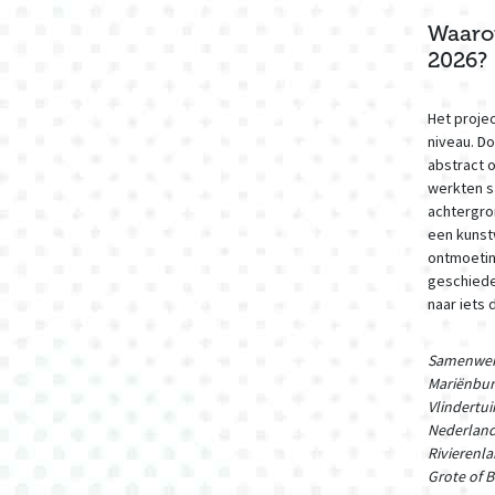
Waarom
2026?
Het projec
niveau. Do
abstract 
werkten s
achtergro
een kunst
ontmoetin
geschiede
naar iets
Samenwerk
Mariënbur
Vlindertu
Nederland
Rivierenl
Grote of B