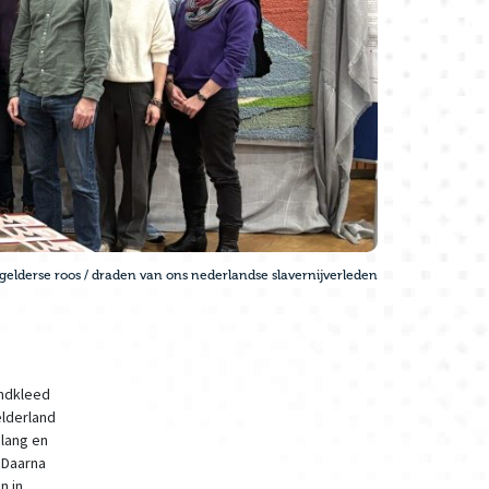
gelderse roos
/
draden van ons nederlandse slavernijverleden
andkleed
elderland
 lang en
 Daarna
n in