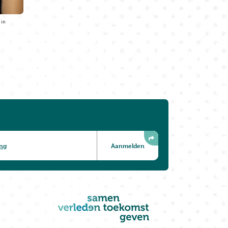
 in
ing