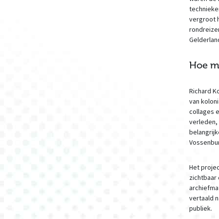
technieke
vergroot 
rondreize
Gelderlan
Hoe ma
Richard Ko
van kolon
collages 
verleden, 
belangrij
Vossenbur
Het proje
zichtbaar
archiefma
vertaald 
publiek.