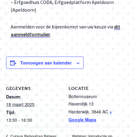
– Erfgoedhuis CODA, Erfgoedplatform Apeldoorn
(Apeldoorn)
Aanmelden voor de bijeenkomst van uw keuze via
dit
aanmeldformulier
.
Toevoegen aan kalender
GEGEVENS
LOCATIE
Bottermuseum
Datum:
Havendijk 13
18 maart 2025
Harderwijk
,
3846 AC
+
Tijd:
Google Maps
13:30 - 16:30
Cursus Behoud en Beheer
Webinar: Introductie op