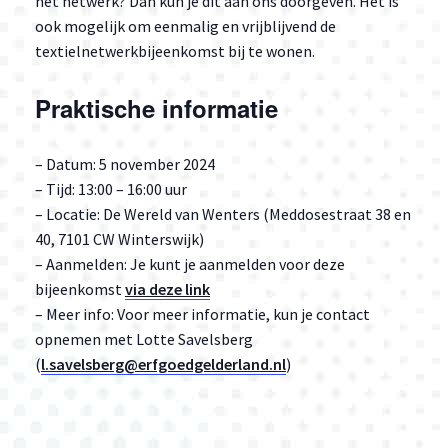
het netwerk? Dan kun je dit aan ons doorgeven. Het is
ook mogelijk om eenmalig en vrijblijvend de
textielnetwerkbijeenkomst bij te wonen.
Praktische informatie
– Datum: 5 november 2024
– Tijd: 13:00 – 16:00 uur
– Locatie: De Wereld van Wenters (Meddosestraat 38 en
40, 7101 CW Winterswijk)
– Aanmelden: Je kunt je aanmelden voor deze
bijeenkomst
via deze link
– Meer info: Voor meer informatie, kun je contact
opnemen met Lotte Savelsberg
(
l.savelsberg@erfgoedgelderland.nl
)