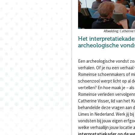
Afbeelding: Catherine V
Het interpretatiekader
archeologische vond
Een archeologische vondst zoa
verhalen. Of je nu een verhaal
Romeinse schoenmakers of mili
schoenzool werpt licht op al de
vertellen? En hoe maak je – als
Romeinse verleden vervolgens 
Catherine Visser, lid van het
behandelde deze vragen aan d
Limes in Nederland. Werk jij bi
vondsten bij jouw eigen erfgoe
welke verhaallijn jouw locatie
interpretatiekader op de w