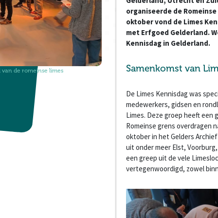
Gelderland, Utrecht en Zui
organiseerde de Romeinse 
oktober vond de Limes Ken
met Erfgoed Gelderland. We
Kennisdag in Gelderland.
Samenkomst van Lime
l van de romeinse limes
De Limes Kennisdag was speciaa
medewerkers, gidsen en rondl
Limes. Deze groep heeft een g
Romeinse grens overdragen naa
oktober in het Gelders Archie
uit onder meer Elst, Voorburg,
een greep uit de vele Limeslo
vertegenwoordigd, zowel binne