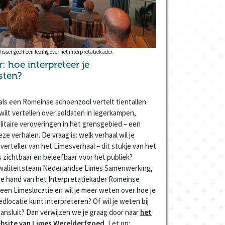
isser geeft een lezing over het interpretatiekader.
: hoe interpreteer je
sten?
ls een Romeinse schoenzool vertelt tientallen
 wilt vertellen over soldaten in legerkampen,
taire veroveringen in het grensgebied – een
ze verhalen. De vraag is: welk verhaal wil je
 verteller van het Limesverhaal – dit stukje van het
zichtbaar en beleefbaar voor het publiek?
 Kwaliteitsteam Nederlandse Limes Samenwerking,
e hand van het Interpretatiekader Romeinse
j een Limeslocatie en wil je meer weten over hoe je
dlocatie kunt interpreteren? Of wil je weten bij
 aansluit? Dan verwijzen we je graag door naar
het
ebsite van Limes Werelderfgoed.
Let op: