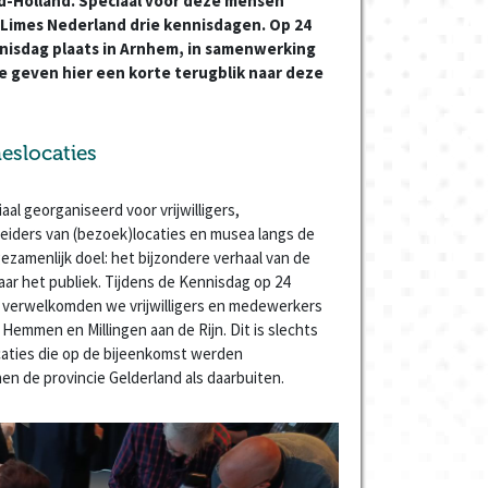
d-Holland. Speciaal voor deze mensen
Limes Nederland drie kennisdagen. Op 24
nisdag plaats in Arnhem, in samenwerking
 geven hier een korte terugblik naar deze
slocaties
l georganiseerd voor vrijwilligers,
eiders van (bezoek)locaties en musea langs de
ezamenlijk doel: het bijzondere verhaal van de
r het publiek. Tijdens de Kennisdag op 24
f verwelkomden we vrijwilligers en medewerkers
 Hemmen en Millingen aan de Rijn. Dit is slechts
caties die op de bijeenkomst werden
n de provincie Gelderland als daarbuiten.