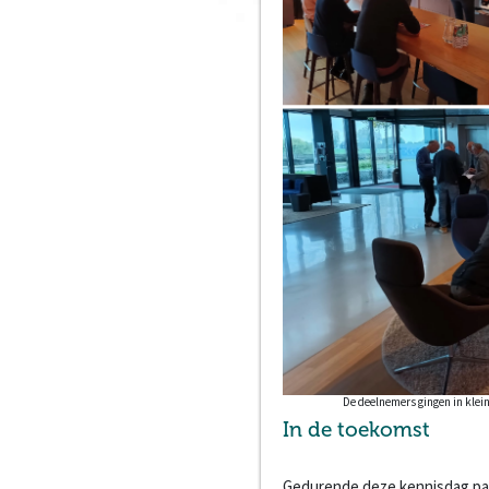
De deelnemers gingen in klei
In de toekomst
Gedurende deze kennisdag pa