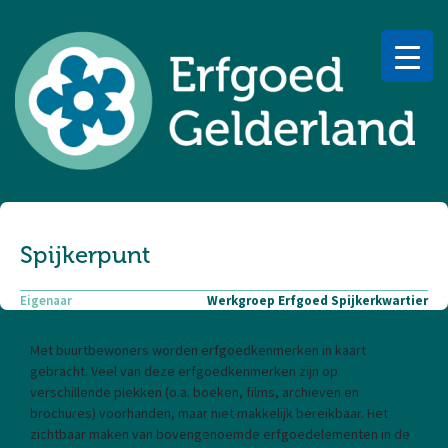
Spijkerpunt
Eigenaar
Werkgroep Erfgoed Spijkerkwartier
Met buurtbewoners worden erfgoedkenmerken in kaart
gebracht. Veel van deze erfgoedkenmerken zijn op
verschillende plekken (o.a. boeken, films, archieven en
brochures) voorhanden, maar niet makkelijk bereikbaar. Het
zichtbaar maken van bovengenoemde erfgoedelementen in de