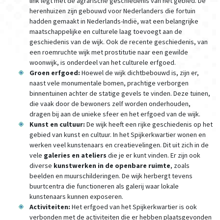
link legt met de agrarische geschiedenis van het gebied. De
herenhuizen zijn gebouwd voor Nederlanders die fortuin
hadden gemaakt in Nederlands-Indië, wat een belangrijke
maatschappelijke en culturele laag toevoegt aan de
geschiedenis van de wijk. Ook de recente geschiedenis, van
een roemruchte wijk met prostitutie naar een gewilde
woonwijk, is onderdeel van het culturele erfgoed.
Groen erfgoed:
Hoewel de wijk dichtbebouwd is, zijn er,
naast vele monumentale bomen, prachtige verborgen
binnentuinen achter de statige gevels te vinden. Deze tuinen,
die vaak door de bewoners zelf worden onderhouden,
dragen bij aan de unieke sfeer en het erfgoed van de wijk.
Kunst en cultuur:
De wijk heeft een rijke geschiedenis op het
gebied van kunst en cultuur. In het Spijkerkwartier wonen en
werken veel kunstenaars en creatievelingen. Dit uit zich in de
vele
galeries en ateliers
die je er kunt vinden. Er zijn ook
diverse
kunstwerken in de openbare ruimte
, zoals
beelden en muurschilderingen. De wijk herbergt tevens
buurtcentra die functioneren als galerij waar lokale
kunstenaars kunnen exposeren.
Activiteiten:
Het erfgoed van het Spijkerkwartier is ook
verbonden met de activiteiten die er hebben plaatsgevonden