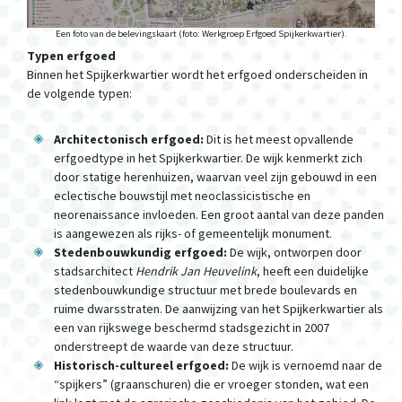
Een foto van de belevingskaart (foto: Werkgroep Erfgoed Spijkerkwartier).
Typen erfgoed
Binnen het Spijkerkwartier wordt het erfgoed onderscheiden in
de volgende typen:
Architectonisch erfgoed:
Dit is het meest opvallende
erfgoedtype in het Spijkerkwartier. De wijk kenmerkt zich
door statige herenhuizen, waarvan veel zijn gebouwd in een
eclectische bouwstijl met neoclassicistische en
neorenaissance invloeden. Een groot aantal van deze panden
is aangewezen als rijks- of gemeentelijk monument.
Stedenbouwkundig erfgoed:
De wijk, ontworpen door
stadsarchitect
Hendrik Jan Heuvelink
, heeft een duidelijke
stedenbouwkundige structuur met brede boulevards en
ruime dwarsstraten. De aanwijzing van het Spijkerkwartier als
een van rijkswege beschermd stadsgezicht in 2007
onderstreept de waarde van deze structuur.
Historisch-cultureel erfgoed:
De wijk is vernoemd naar de
“spijkers” (graanschuren) die er vroeger stonden, wat een