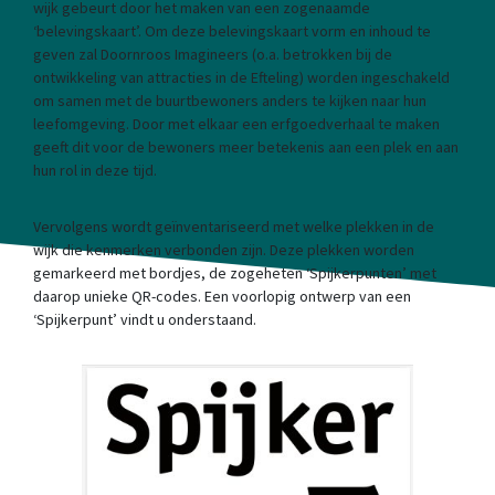
wijk gebeurt door het maken van een zogenaamde
‘belevingskaart’. Om deze belevingskaart vorm en inhoud te
geven zal Doornroos Imagineers (o.a. betrokken bij de
ontwikkeling van attracties in de Efteling) worden ingeschakeld
om samen met de buurtbewoners anders te kijken naar hun
leefomgeving. Door met elkaar een erfgoedverhaal te maken
geeft dit voor de bewoners meer betekenis aan een plek en aan
hun rol in deze tijd.
Vervolgens wordt geïnventariseerd met welke plekken in de
wijk die kenmerken verbonden zijn. Deze plekken worden
gemarkeerd met bordjes, de zogeheten ‘Spijkerpunten’ met
daarop unieke QR-codes. Een voorlopig ontwerp van een
‘Spijkerpunt’ vindt u onderstaand.