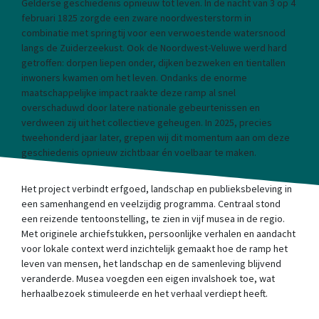
Gelderse geschiedenis opnieuw tot leven. In de nacht van 3 op 4
februari 1825 zorgde een zware noordwesterstorm in
combinatie met springtij voor een verwoestende watersnood
langs de Zuiderzeekust. Ook de Noordwest-Veluwe werd hard
getroffen: dorpen liepen onder, dijken bezweken en tientallen
inwoners kwamen om het leven. Ondanks de enorme
maatschappelijke impact raakte deze ramp al snel
overschaduwd door latere nationale gebeurtenissen en
verdween zij uit het collectieve geheugen. In 2025, precies
tweehonderd jaar later, grepen wij dit momentum aan om deze
geschiedenis opnieuw zichtbaar én voelbaar te maken.
Het project verbindt erfgoed, landschap en publieksbeleving in
een samenhangend en veelzijdig programma. Centraal stond
een reizende tentoonstelling, te zien in vijf musea in de regio.
Met originele archiefstukken, persoonlijke verhalen en aandacht
voor lokale context werd inzichtelijk gemaakt hoe de ramp het
leven van mensen, het landschap en de samenleving blijvend
veranderde. Musea voegden een eigen invalshoek toe, wat
herhaalbezoek stimuleerde en het verhaal verdiept heeft.