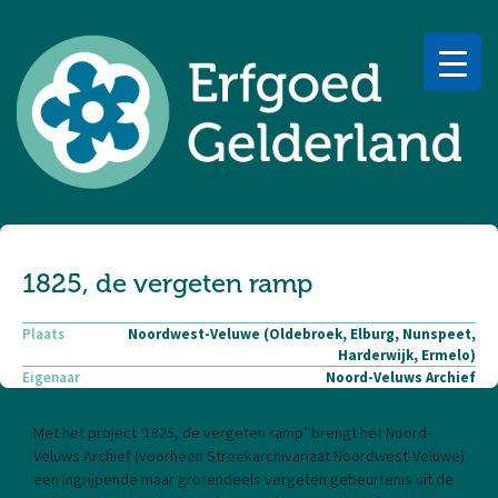
1825, de vergeten ramp
Plaats
Noordwest-Veluwe (Oldebroek, Elburg, Nunspeet,
Harderwijk, Ermelo)
Eigenaar
Noord-Veluws Archief
Met het project ‘1825, de vergeten ramp’ brengt het Noord-
Veluws Archief (voorheen Streekarchivariaat Noordwest-Veluwe)
een ingrijpende maar grotendeels vergeten gebeurtenis uit de