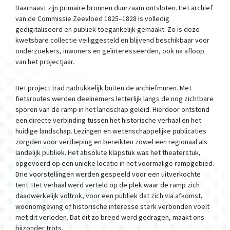
Daarnaast zijn primaire bronnen duurzaam ontsloten. Het archief
van de Commissie Zeevloed 1825–1828 is volledig
gedigitaliseerd en publiek toegankelijk gemaakt. Zo is deze
kwetsbare collectie veiliggesteld en blijvend beschikbaar voor
onderzoekers, inwoners en geïnteresseerden, ook na afloop
van het projectjaar.
Het project trad nadrukkelijk buiten de archiefmuren. Met
fietsroutes werden deelnemers letterlijk langs de nog zichtbare
sporen van de ramp in het landschap geleid. Hierdoor ontstond
een directe verbinding tussen het historische verhaal en het
huidige landschap. Lezingen en wetenschappelijke publicaties
zorgden voor verdieping en bereikten zowel een regionaal als
landelijk publiek. Het absolute klapstuk was het theaterstuk,
opgevoerd op een unieke locatie in het voormalige rampgebied.
Drie voorstellingen werden gespeeld voor een uitverkochte
tent. Het verhaal werd verteld op de plek waar de ramp zich
daadwerkelijk voltrok, voor een publiek dat zich via afkomst,
woonomgeving of historische interesse sterk verbonden voelt
met dit verleden. Dat dit zo breed werd gedragen, maakt ons
bijzonder trots.